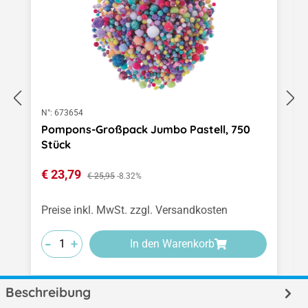
N°:
673654
Pompons-Großpack Jumbo Pastell, 750
Stück
Verkaufspreis:
€ 23,79
Regulärer Preis:
€ 25,95
-8.32%
Preise inkl. MwSt. zzgl. Versandkosten
-
-
-
+
+
+
In den Warenkorb
Beschreibung