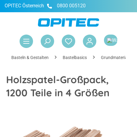
OPITEC Österreich
0800 005120
alt springen
War
Basteln & Gestalten
Bastelbasics
Grundmaterialien
Holzspatel-Großpack,
1200 Teile in 4 Größen
Bildergalerie überspringen