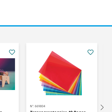
N°:
669804
N°