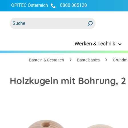
OPITEC Österreich
0800 005120
springen
Zur Hauptnavigation springen
Werken & Technik
Basteln & Gestalten
Bastelbasics
Grundma
Holzkugeln mit Bohrung, 2
Bildergalerie überspringen