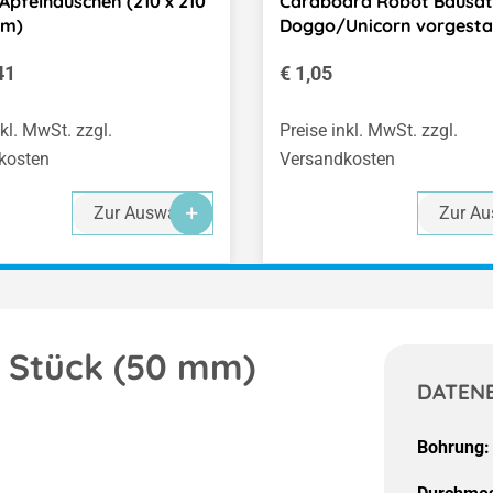
Apfelhäuschen (210 x 210
Cardboard Robot Bausat
mm)
Doggo/Unicorn vorgesta
er Preis:
Regulärer Preis:
41
€ 1,05
nkl. MwSt. zzgl.
Preise inkl. MwSt. zzgl.
kosten
Versandkosten
Zur Auswahl
Zur Au
2 Stück (50 mm)
DATEN
Bohrung: