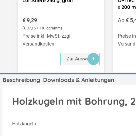
Luftknete 250 g, grün
OPITEC 
x 200 
Regulärer Preis:
Regulär
€ 9,29
Ab
€ 5,
(€ 37,16 / 1 Kilogramm)
Preise inkl. MwSt. zzgl.
Preise i
Versandkosten
Versand
Zur Auswahl
Beschreibung
Downloads & Anleitungen
Holzkugeln mit Bohrung, 
Holzkugeln