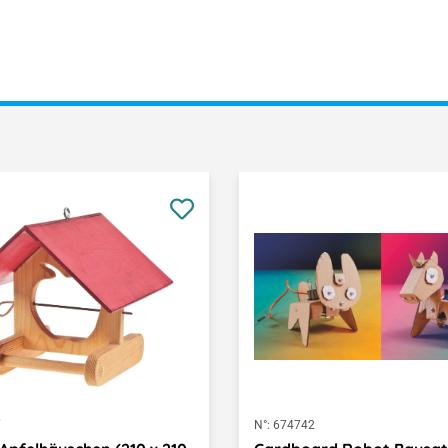
7
N°:
674742