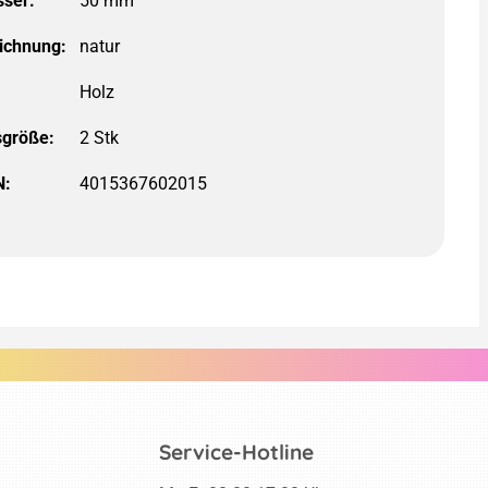
ser:
ichnung:
größe:
N:
4015367602015
Service-Hotline