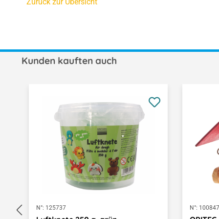
Zurück zur Übersicht
Kunden kauften auch
Produktgalerie überspringen
N°:
125737
N°:
10084