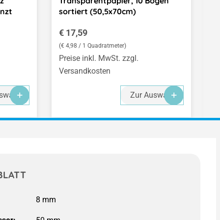
z
Transparentpapier, 10 Bogen
nzt
sortiert (50,5x70cm)
P
Regulärer Preis:
€ 17,59
(€ 4,98 / 1 Quadratmeter)
Preise inkl. MwSt. zzgl.
Versandkosten
swahl
Zur Auswahl
BLATT
8 mm