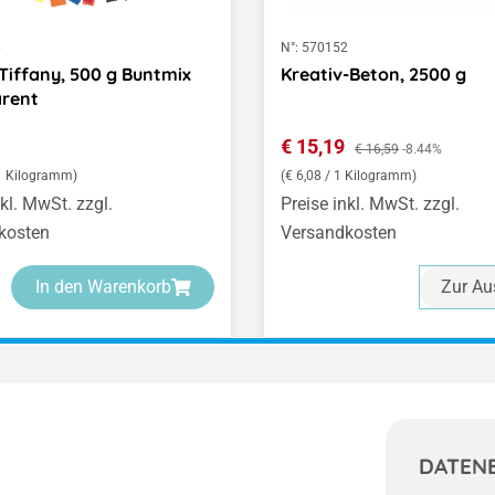
6
N°:
570152
Tiffany, 500 g Buntmix
Kreativ-Beton, 2500 g
arent
er Preis:
Verkaufspreis:
€ 15,19
Regulärer Preis:
€ 16,59
-8.44%
 1 Kilogramm)
(€ 6,08 / 1 Kilogramm)
nkl. MwSt. zzgl.
Preise inkl. MwSt. zzgl.
kosten
Versandkosten
In den Warenkorb
Zur Au
DATEN