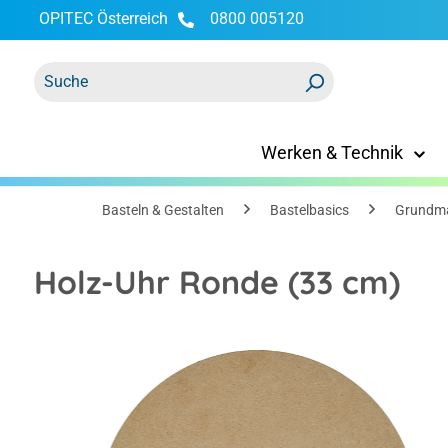
OPITEC Österreich
0800 005120
springen
Zur Hauptnavigation springen
Werken & Technik
Basteln & Gestalten
Bastelbasics
Grundma
Holz-Uhr Ronde (33 cm)
Bildergalerie überspringen