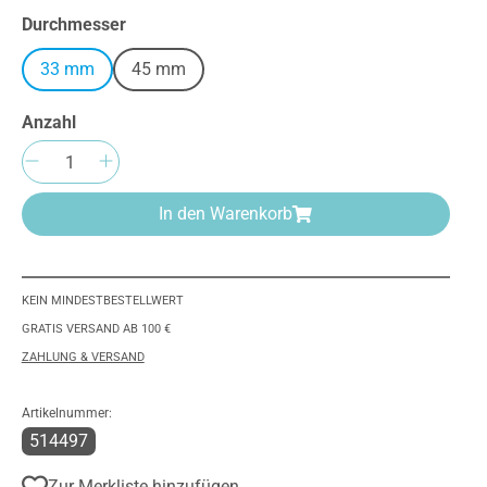
auswählen
Durchmesser
33 mm
45 mm
Anzahl
Produkt Anzahl: Gib den gewünschten We
In den Warenkorb
KEIN MINDESTBESTELLWERT
GRATIS VERSAND AB 100 €
ZAHLUNG & VERSAND
Artikelnummer:
514497
Zur Merkliste hinzufügen