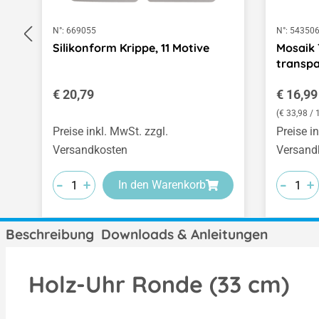
N°:
669055
N°:
54350
Silikonform Krippe, 11 Motive
Mosaik 
transp
Regulärer Preis:
Regulär
€ 20,79
€ 16,99
(€ 33,98 /
Preise inkl. MwSt. zzgl.
Preise i
Versandkosten
Versand
-
-
-
-
-
-
+
+
+
+
+
+
In den Warenkorb
Beschreibung
Downloads & Anleitungen
Holz-Uhr Ronde (33 cm)