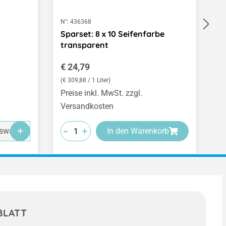
N°:
436368
N°
Sparset: 8 x 10 Seifenfarbe
S
transparent
Regulärer Preis:
V
€ 24,79
€
(€ 309,88 / 1 Liter)
Preise inkl. MwSt. zzgl.
Pr
Versandkosten
V
-
-
-
-
-
-
+
+
+
swahl
In den Warenkorb
BLATT