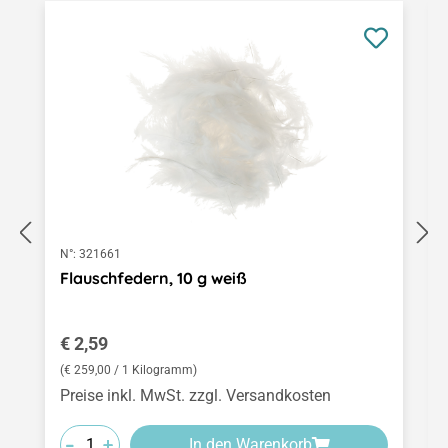
N°:
321661
Flauschfedern, 10 g weiß
Regulärer Preis:
€ 2,59
(€ 259,00 / 1 Kilogramm)
Preise inkl. MwSt. zzgl. Versandkosten
-
-
-
+
+
+
In den Warenkorb