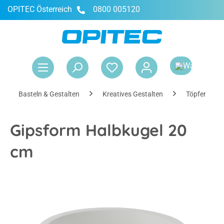
OPITEC Österreich
0800 005120
alt springen
War
Basteln & Gestalten
Kreatives Gestalten
Töpfern
Gipsform Halbkugel 20
cm
Bildergalerie überspringen