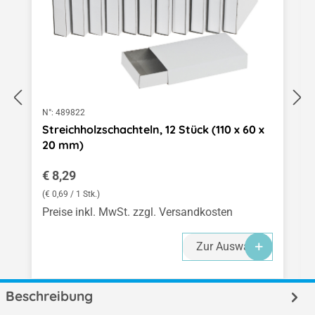
N°:
489822
Streichholzschachteln, 12 Stück (110 x 60 x
20 mm)
Regulärer Preis:
€ 8,29
(€ 0,69 / 1 Stk.)
Preise inkl. MwSt. zzgl. Versandkosten
Zur Auswahl
Beschreibung