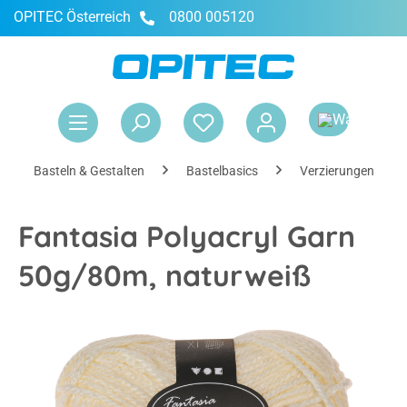
OPITEC Österreich
0800 005120
alt springen
War
Basteln & Gestalten
Bastelbasics
Verzierungen & Ac
Fantasia Polyacryl Garn
50g/80m, naturweiß
Bildergalerie überspringen