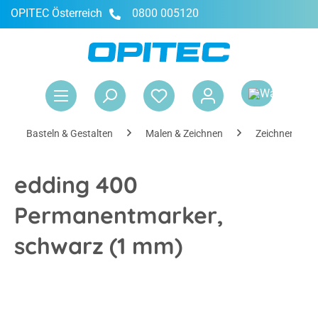
OPITEC Österreich
0800 005120
alt springen
War
Basteln & Gestalten
Malen & Zeichnen
Zeichnen
edding 400
Permanentmarker,
schwarz (1 mm)
Bildergalerie überspringen