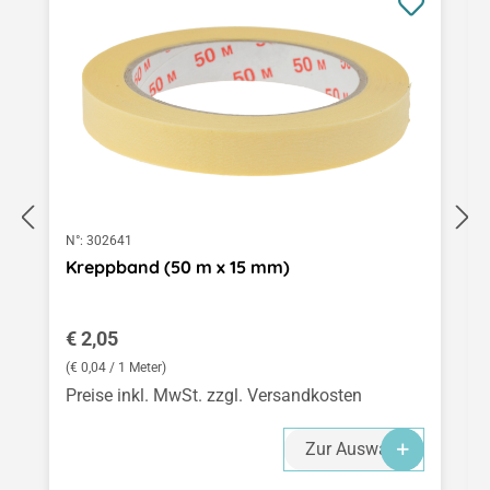
N°:
302641
Kreppband (50 m x 15 mm)
Regulärer Preis:
€ 2,05
(€ 0,04 / 1 Meter)
Preise inkl. MwSt. zzgl. Versandkosten
Zur Auswahl