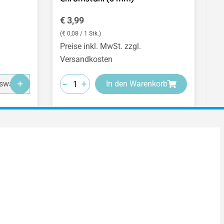
Regulärer Preis:
V
€ 3,99
€
(€ 0,08 / 1 Stk.)
Preise inkl. MwSt. zzgl.
Pr
Versandkosten
V
-
-
-
-
-
-
+
+
+
swahl
In den Warenkorb