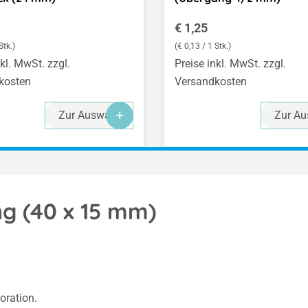
er Preis:
Regulärer Preis:
€ 1,25
Stk.)
(€ 0,13 / 1 Stk.)
nkl. MwSt. zzgl.
Preise inkl. MwSt. zzgl.
kosten
Versandkosten
Zur Auswahl
Zur Au
g (40 x 15 mm)
oration.