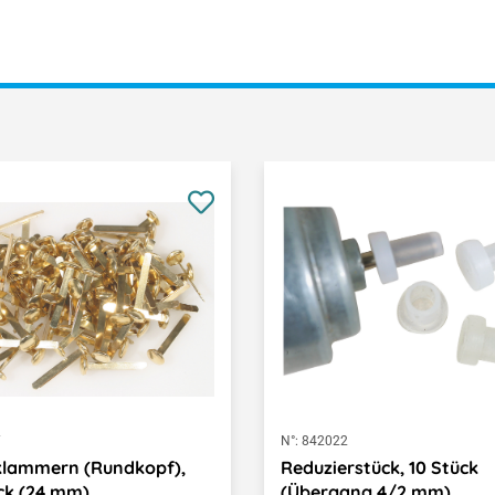
7
N°:
842022
klammern (Rundkopf),
Reduzierstück, 10 Stück
ck (24 mm)
(Übergang 4/2 mm)