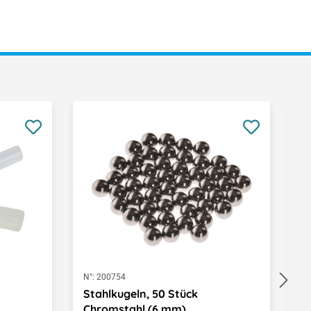
N°:
200754
N°
Stahlkugeln, 50 Stück
S
Chromstahl (6 mm)