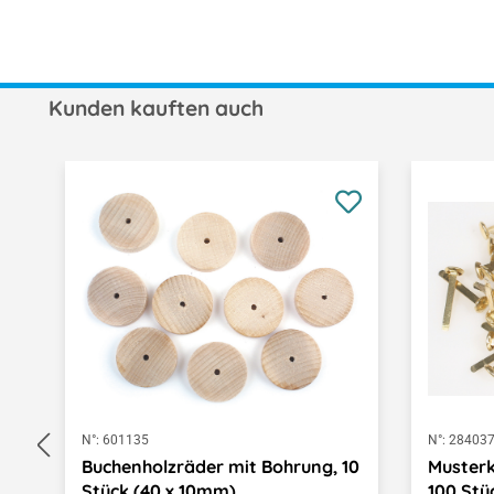
Kunden kauften auch
Produktgalerie überspringen
N°:
601135
N°:
28403
Buchenholzräder mit Bohrung, 10
Muster
Stück (40 x 10mm)
100 Stü