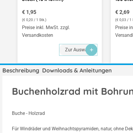
Regulärer Preis:
Regulär
€ 1,95
€ 2,69
(€ 0,20 / 1 Stk.)
(€ 0,03 / 1 
Preise inkl. MwSt. zzgl.
Preise i
Versandkosten
Versand
Zur Auswahl
Beschreibung
Downloads & Anleitungen
Buchenholzrad mit Bohrun
Buche - Holzrad
Für Windräder und Weihnachtspyramiden, natur, ohne Dek