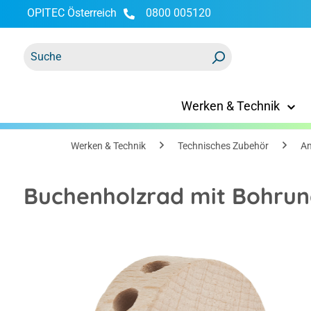
OPITEC Österreich
0800 005120
springen
Zur Hauptnavigation springen
Werken & Technik
Werken & Technik
Technisches Zubehör
An
Buchenholzrad mit Bohrun
Bildergalerie überspringen