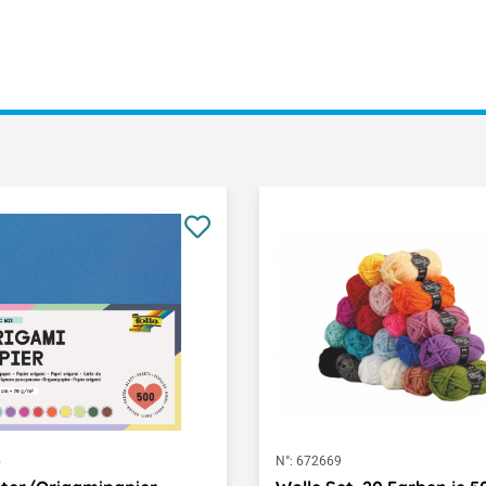
5
N°:
672669