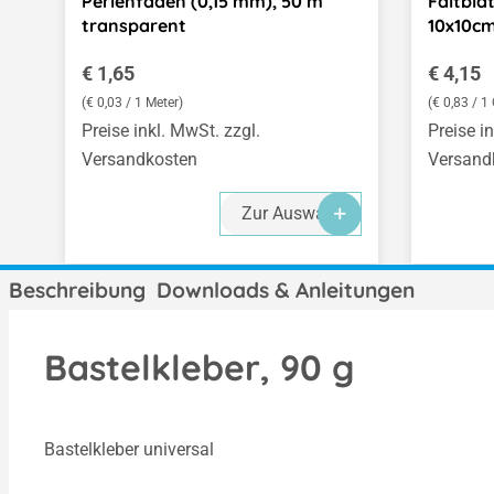
Perlenfaden (0,15 mm), 50 m
Faltblä
transparent
10x10cm
Regulärer Preis:
Regulär
€ 1,65
€ 4,15
(€ 0,03 / 1 Meter)
(€ 0,83 / 
Preise inkl. MwSt. zzgl.
Preise i
Versandkosten
Versand
Zur Auswahl
Beschreibung
Downloads & Anleitungen
Bastelkleber, 90 g
Bastelkleber universal