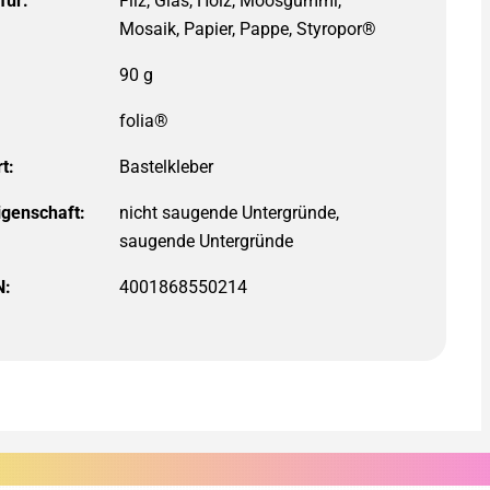
für:
folia®
t:
igenschaft:
N:
4001868550214