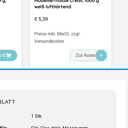
 g,
Modelliermasse Creall, 1000 g
V
weiß lufthärtend
L
Regulärer Preis:
R
€ 5,39
€
(€
Preise inkl. MwSt. zzgl.
Pr
Versandkosten
V
-
-
-
orb
Zur Auswahl
BLATT