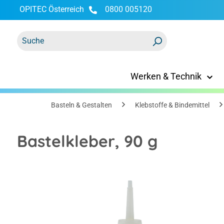
OPITEC Österreich
0800 005120
springen
Zur Hauptnavigation springen
Werken & Technik
Basteln & Gestalten
Klebstoffe & Bindemittel
Bastelkleber, 90 g
Bildergalerie überspringen