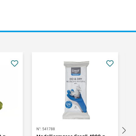
N°:
541788
N°