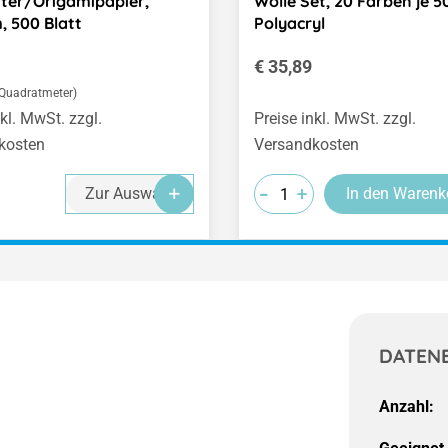
tter/Origamipapier,
Wolle Set, 20 Farben je 50
, 500 Blatt
Polyacryl
er Preis:
Regulärer Preis:
€ 35,89
1 Quadratmeter)
nkl. MwSt. zzgl.
Preise inkl. MwSt. zzgl.
kosten
Versandkosten
-
-
-
+
+
+
Zur Auswahl
In den Warenk
DATEN
Anzahl: