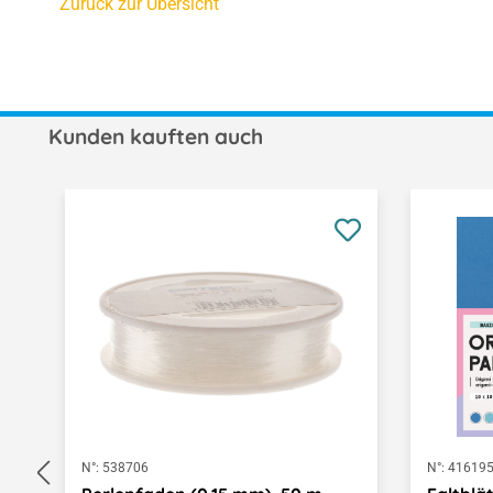
Zurück zur Übersicht
Kunden kauften auch
Produktgalerie überspringen
N°:
538706
N°:
41619