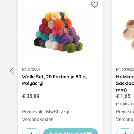
N°:
672669
N°:
60362
Wolle Set, 20 Farben je 50 g,
Holzkug
Polyacryl
Sackloc
mm)
Regulärer Preis:
Regulär
€ 35,89
€ 1,65
(€ 0,08 / 1 
Preise inkl. MwSt. zzgl.
Preise i
Versandkosten
Versand