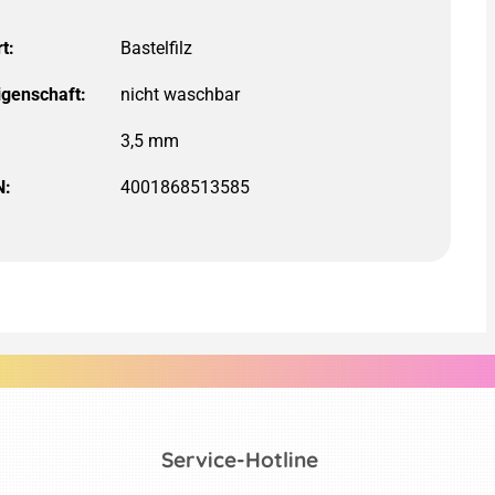
t:
igenschaft:
3,5 mm
N:
4001868513585
Service-Hotline