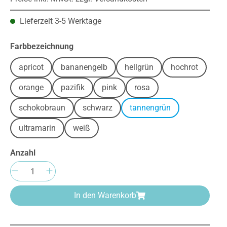
Lieferzeit 3-5 Werktage
auswählen
Farbbezeichnung
apricot
bananengelb
hellgrün
hochrot
orange
pazifik
pink
rosa
schokobraun
schwarz
tannengrün
ultramarin
weiß
Anzahl
Produkt Anzahl: Gib den gewünschten We
In den Warenkorb