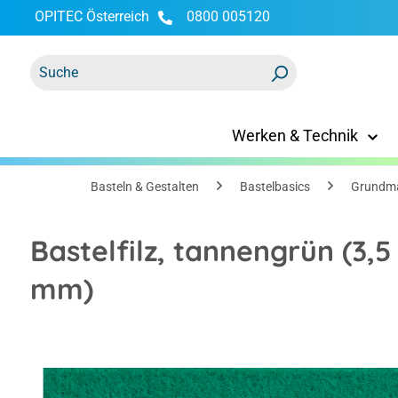
OPITEC Österreich
0800 005120
springen
Zur Hauptnavigation springen
Werken & Technik
Basteln & Gestalten
Bastelbasics
Grundma
Bastelfilz, tannengrün (3,5
mm)
Bildergalerie überspringen