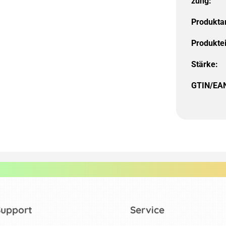
zung:
Produktar
Produkte
Stärke:
GTIN/EA
Support
Service