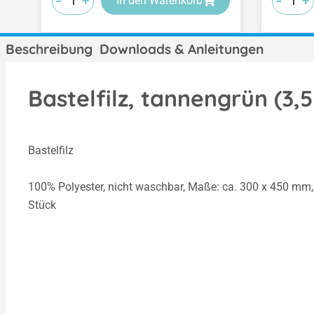
-
-
-
-
-
-
+
+
+
+
+
+
In den Warenkorb
Beschreibung
Downloads & Anleitungen
Bastelfilz, tannengrün (3,
Bastelfilz
100% Polyester, nicht waschbar, Maße: ca. 300 x 450 mm,
Stück