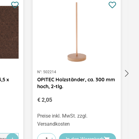
N°:
502214
N°
,5 x
OPITEC Holzständer, ca. 300 mm
B
hoch, 2-tlg.
4
Regulärer Preis:
V
€ 2,05
€
(€
Preise inkl. MwSt. zzgl.
Pr
Versandkosten
V