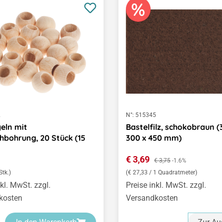
2
N°:
515345
eln mit
Bastelfilz, schokobraun (3
hbohrung, 20 Stück (15
300 x 450 mm)
er Preis:
Verkaufspreis:
€ 3,69
Regulärer Preis:
€ 3,75
-1.6%
Stk.)
(€ 27,33 / 1 Quadratmeter)
nkl. MwSt. zzgl.
Preise inkl. MwSt. zzgl.
kosten
Versandkosten