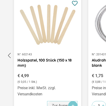
N°:
602143
N°:
20143
Holzspatel, 100 Stück (150 x 18
Aludrah
mm)
blank
Regulärer Preis:
Regulär
€ 4,99
€ 1,75
(€ 0,05 / 1 Stk.)
(€ 0,88 / 1
Preise inkl. MwSt. zzgl.
Preise i
Versandkosten
Versand
-
-
-
+
+
+
Zur Auswahl