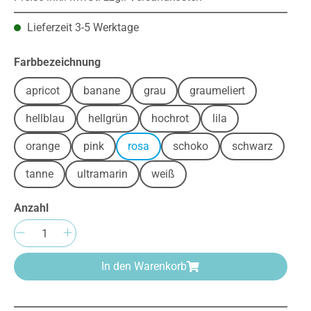
Lieferzeit 3-5 Werktage
auswählen
Farbbezeichnung
apricot
banane
grau
graumeliert
hellblau
hellgrün
hochrot
lila
orange
pink
rosa
schoko
schwarz
tanne
ultramarin
weiß
Anzahl
Produkt Anzahl: Gib den gewünschten We
In den Warenkorb