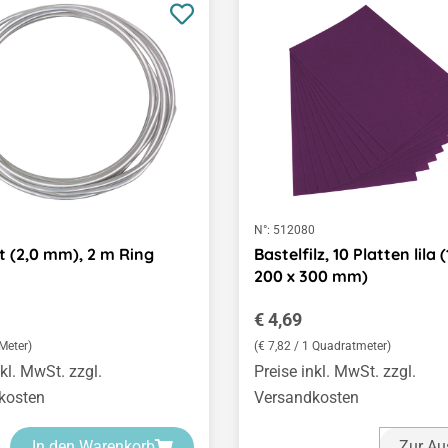
1
N°:
512080
t (2,0 mm), 2 m Ring
Bastelfilz, 10 Platten lila (
200 x 300 mm)
er Preis:
Regulärer Preis:
€ 4,69
 Meter)
(€ 7,82 / 1 Quadratmeter)
nkl. MwSt. zzgl.
Preise inkl. MwSt. zzgl.
kosten
Versandkosten
In den Warenkorb
Zur Au