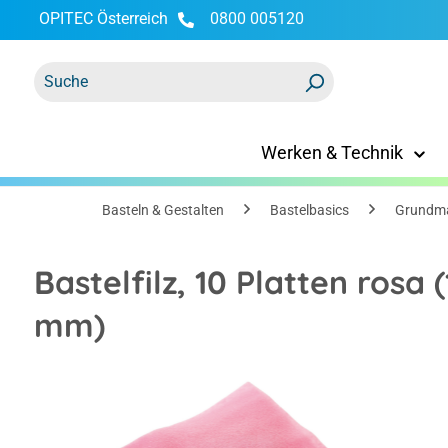
OPITEC Österreich
0800 005120
springen
Zur Hauptnavigation springen
Werken & Technik
Basteln & Gestalten
Bastelbasics
Grundma
Bastelfilz, 10 Platten rosa 
mm)
Bildergalerie überspringen