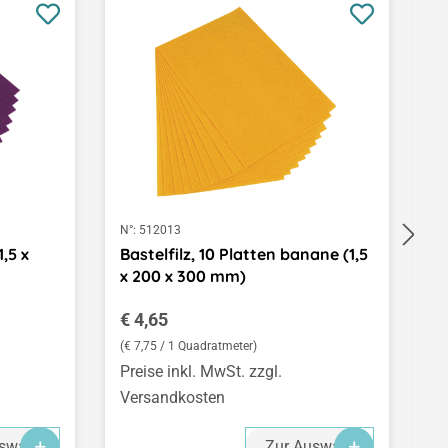
N°:
512013
N°
1,5 x
Bastelfilz, 10 Platten banane (1,5
B
x 200 x 300 mm)
x
Regulärer Preis:
R
€ 4,65
€
(€ 7,75 / 1 Quadratmeter)
(€
Preise inkl. MwSt. zzgl.
Pr
Versandkosten
V
swahl
Zur Auswahl