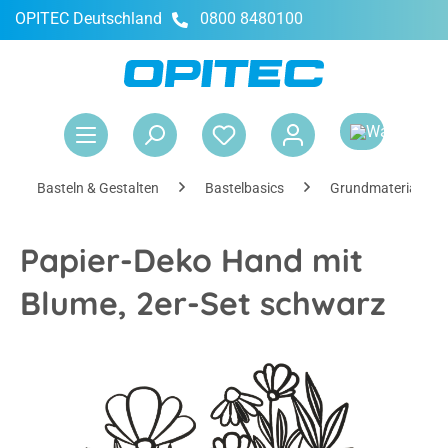
OPITEC Deutschland
0800 8480100
alt springen
War
Basteln & Gestalten
Bastelbasics
Grundmaterialien
Papier-Deko Hand mit
Blume, 2er-Set schwarz
Bildergalerie überspringen