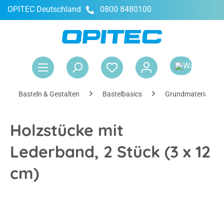
OPITEC Deutschland
0800 8480100
alt springen
War
Basteln & Gestalten
Bastelbasics
Grundmaterialien
Holzstücke mit
Lederband, 2 Stück (3 x 12
cm)
Bildergalerie überspringen