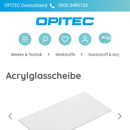
OPITEC Deutschland
0800 8480100
alt springen
War
Werken & Technik
Werkstoffe
Kunststoff & Acrylglas
Acrylglasscheibe
Bildergalerie überspringen