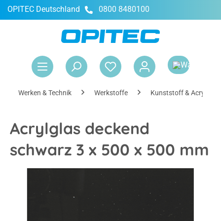
OPITEC Deutschland
0800 8480100
alt springen
War
Werken & Technik
Werkstoffe
Kunststoff & Acrylglas
Acrylglas deckend
schwarz 3 x 500 x 500 mm
Bildergalerie überspringen