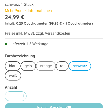
schwarz, 1 Stück
Mehr Produktinformationen
24,99 €
Inhalt:
0.25 Quadratmeter
(99,96 € / 1 Quadratmeter)
Preise inkl. MwSt. zzgl. Versandkosten
Lieferzeit 1-3 Werktage
auswählen
Farbbezeichnung
blau
gelb
orange
rot
schwarz
(Diese Option ist zurzeit nicht verfügbar.)
weiß
Anzahl
Produkt Anzahl: Gib den gewünschten Wert e
In den Warenkorb