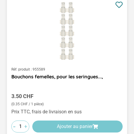
Réf. produit :
955589
Bouchons femelles, pour les seringues...,
Prix régulier :
3.50 CHF
(0.35 CHF / 1 pièce)
Prix TTC, frais de livraison en sus
-
+
Ajouter au panier