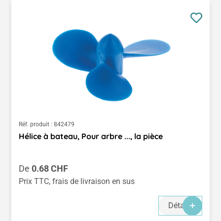
Réf. produit :
842479
Hélice à bateau, Pour arbre ..., la pièce
Prix régulier :
De
0.68 CHF
Prix TTC, frais de livraison en sus
Détails