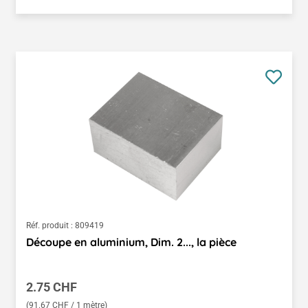
Réf. produit :
809419
Découpe en aluminium, Dim. 2..., la pièce
Prix régulier :
2.75 CHF
(91.67 CHF / 1 mètre)