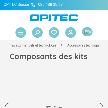
OPITEC Suisse
026 488 38 39
tenu principal
Le 
Travaux manuels et technologie
Accessoires techniques
Composants des kits
Filtre