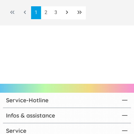
Page
Page
Page
1
2
3
Service-Hotline
Infos & assistance
Service