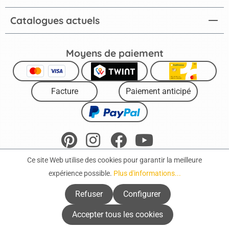
Catalogues actuels
Moyens de paiement
Facture
Paiement anticipé
Ce site Web utilise des cookies pour garantir la meilleure
expérience possible.
Plus d'informations...
Mentions légales
Protection des données
CGV
Refuser
Configurer
Droit de rétractation
Déclaration d’accessibilité
Cookies
Accepter tous les cookies