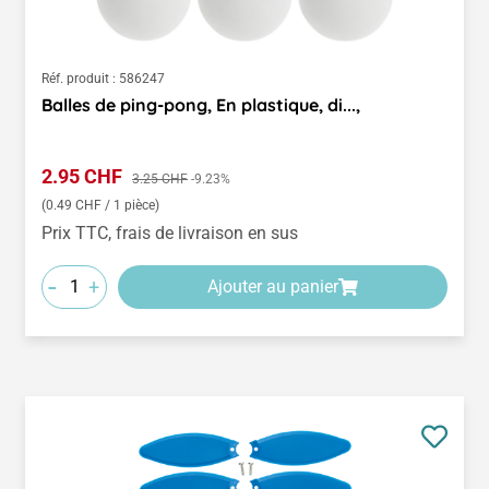
Réf. produit :
586247
Balles de ping-pong, En plastique, di...,
Prix de vente :
2.95 CHF
Prix régulier :
3.25 CHF
-9.23%
(0.49 CHF / 1 pièce)
Prix TTC, frais de livraison en sus
-
+
Ajouter au panier