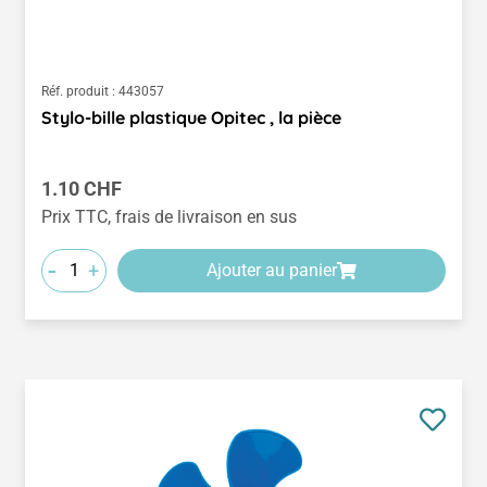
Réf. produit :
443057
Stylo-bille plastique Opitec , la pièce
Prix régulier :
1.10 CHF
Prix TTC, frais de livraison en sus
-
+
Ajouter au panier