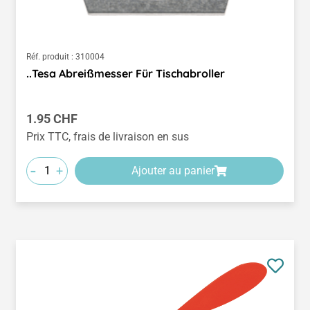
Réf. produit :
310004
..Tesa Abreißmesser Für Tischabroller
Prix régulier :
1.95 CHF
Prix TTC, frais de livraison en sus
-
+
Ajouter au panier