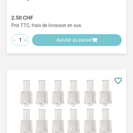
Prix régulier :
2.50 CHF
Prix TTC, frais de livraison en sus
-
+
Ajouter au panier