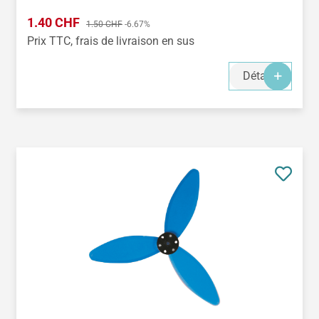
Prix de vente :
1.40 CHF
Prix régulier :
1.50 CHF
-6.67%
Prix TTC, frais de livraison en sus
Détails