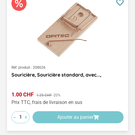
Réf. produit :
208626
Souricière, Souricière standard, avec...,
Prix de vente :
1.00 CHF
Prix régulier :
1.25 CHF
-20%
Prix TTC, frais de livraison en sus
-
+
Ajouter au panier