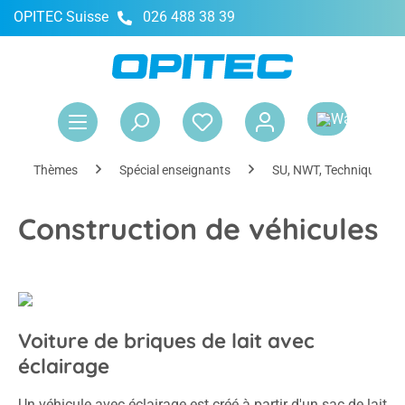
OPITEC Suisse
026 488 38 39
tenu principal
Le 
Thèmes
Spécial enseignants
SU, NWT, Technique & 
Construction de véhicules
Voiture de briques de lait avec
éclairage
Un véhicule avec éclairage est créé à partir d'un sac de lait