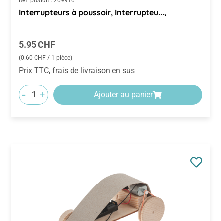
Réf. produit :
209910
Interrupteurs à poussoir, Interrupteu...,
Prix régulier :
5.95 CHF
(0.60 CHF / 1 pièce)
Prix TTC, frais de livraison en sus
-
+
Ajouter au panier