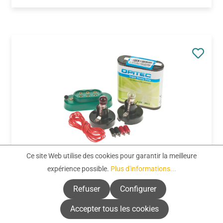
Ce site Web utilise des cookies pour garantir la meilleure
Réf. produit :
110303
expérience possible.
Plus d'informations...
Set d'éclairage E10, Idéal pou..., le set
Refuser
Configurer
Prix régulier :
6.95 CHF
Accepter tous les cookies
Prix TTC, frais de livraison en sus