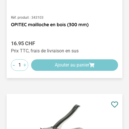
Réf. produit :
343103
OPITEC mailloche en bois (300 mm)
Prix régulier :
16.95 CHF
Prix TTC, frais de livraison en sus
-
+
Ajouter au panier