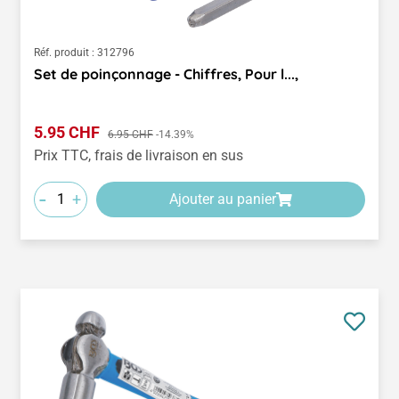
Réf. produit :
312796
Set de poinçonnage - Chiffres, Pour l...,
Prix de vente :
5.95 CHF
Prix régulier :
6.95 CHF
-14.39%
Prix TTC, frais de livraison en sus
-
+
Ajouter au panier