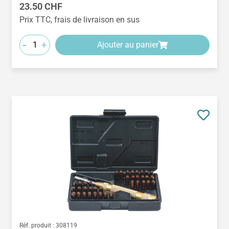
Prix régulier :
23.50 CHF
Prix TTC, frais de livraison en sus
-
+
Ajouter au panier
Réf. produit :
308119