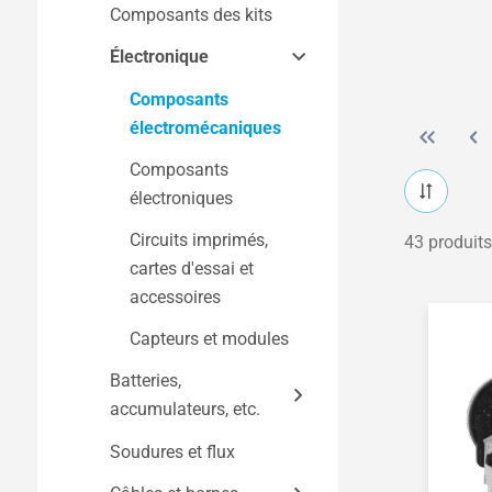
Composants des kits
Kits de construction
Travail du bois
par thème
Électronique
Électronique et
électromécanique
Modèles de véhicules
Composants
électromécaniques
Travail des métaux et
Modèles réduits
de la tôle
d'avions
Composants
électroniques
Transformation des
Modèles de bateaux
matières plastiques et
Circuits imprimés,
43 produits
Modèles fonctionnels
de l'acrylique
cartes d'essai et
EDD - Éducation au
accessoires
développement
Capteurs et modules
durable
Batteries,
Horloges, lampes et
accumulateurs, etc.
accessoires du
quotidien
Soudures et flux
Piles et batteries
rechargeables