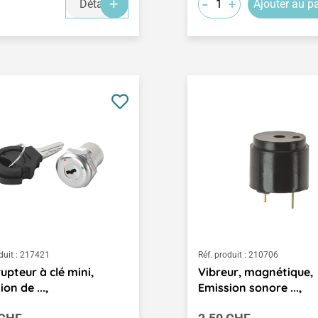
-
+
Détails
Ajouter au p
duit :
217421
Réf. produit :
210706
rupteur à clé mini,
Vibreur, magnétique,
on de ...,
Emission sonore ...,
égulier :
Prix régulier :