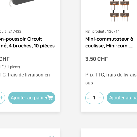
duit :
217432
Réf. produit :
126711
n-poussoir Circuit
Mini-commutateur à
mé, 4 broches, 10 pièces
coulisse, Mini-com...,
égulier :
Prix régulier :
 CHF
3.50 CHF
HF / 1 pièce)
TC, frais de livraison en
Prix TTC, frais de livrai
sus
-
+
+
Ajouter au panier
Ajouter au p