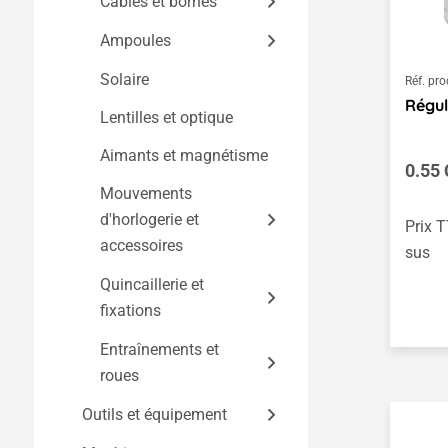
Jeux de construction
Câbles et bornes
Chargeurs et blocs
Kits saisonniers
Ampoules
Fils de connexion et
d'alimentation
torons
Solaire
LED et lampes
Réf. pro
Supports de piles et
Régul
Fiches, prises et
Lentilles et optique
accessoires
Douilles et
bornes
accessoires
Aimants et magnétisme
Prix r
Câbles de mesure et
0.55
Mouvements
fils de mesure
d'horlogerie et
Prix T
Câbles électroniques
accessoires
sus
Quincaillerie et
Mouvements
fixations
d'horlogerie
Aiguilles et cadrans
Entraînements et
Bandes métalliques et
roues
ressorts métalliques
Attaches de câbles,
Outils et équipement
Moteurs, engrenages
fils métalliques et
et pompes