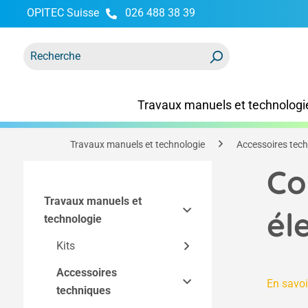
OPITEC Suisse
026 488 38 39
recherche
Passer à la navigation principale
Travaux manuels et technologi
Travaux manuels et technologie
Accessoires tec
Co
Travaux manuels et
él
technologie
Kits
Accessoires
Kits Easy-Line
En savoi
techniques
Kits par technique