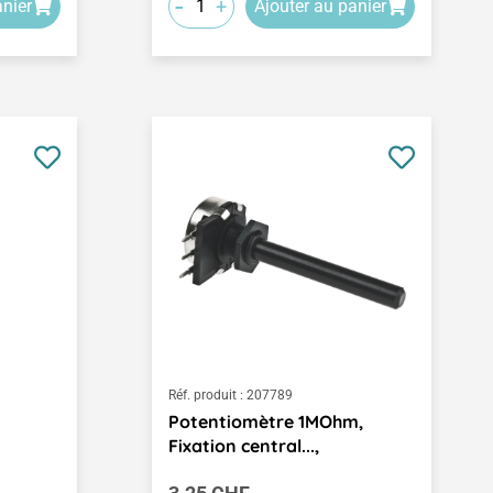
-
+
anier
Ajouter au panier
Réf. produit :
207789
Potentiomètre 1MOhm,
Fixation central...,
Prix régulier :