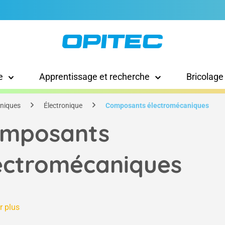
e
Apprentissage et recherche
Bricolage
hniques
Électronique
Composants électromécaniques
mposants
ectromécaniques
r plus