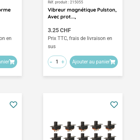
Réf. produit :
215055
Forme
Vibreur magnétique Pulston,
Avec prot...,
Prix régulier :
3.25 CHF
son en
Prix TTC, frais de livraison en
sus
-
+
anier
Ajouter au panier