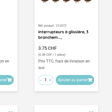
Réf. produit :
212072
Interrupteurs à glissière, 3
branchem...,
Prix régulier :
3.75 CHF
(0.38 CHF / 1 pièce)
son en
Prix TTC, frais de livraison en
sus
-
+
anier
Ajouter au panier