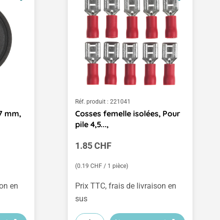
Réf. produit :
221041
57 mm,
Cosses femelle isolées, Pour
pile 4,5...,
Prix régulier :
1.85 CHF
(0.19 CHF / 1 pièce)
son en
Prix TTC, frais de livraison en
sus