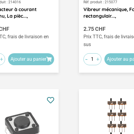
duit :
214016
Réf. produit :
215077
cteur à courant
Vibreur mécanique, 
u, La pièc...,
rectangulair...,
égulier :
Prix régulier :
 CHF
2.75 CHF
TC, frais de livraison en
Prix TTC, frais de livrai
sus
-
+
+
Ajouter au panier
Ajouter au p