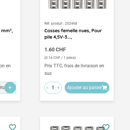
Réf. produit :
202468
5 mm²,
Cosses femelle nues, Pour
pile 4,5V-3...,
Prix régulier :
1.60 CHF
(0.16 CHF / 1 pièce)
son en
Prix TTC, frais de livraison en
sus
-
+
tails
Ajouter au panier