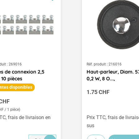
duit :
269016
Réf. produit :
216016
s de connexion 2,5
Haut-parleur, Diam. 
10 pièces
0,2 W, 8 O...,
ntes disponibles
Prix régulier :
1.75 CHF
égulier :
 CHF
HF / 1 pièce)
TC, frais de livraison en
Prix TTC, frais de livrai
sus