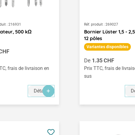
duit :
216931
Réf. produit :
269027
ateur, 500 kΩ
Bornier Lüster 1,5 - 2,
12 pôles
Variantes disponibles
égulier :
 CHF
Prix régulier :
De
1.35 CHF
TC, frais de livraison en
Prix TTC, frais de livrai
sus
Détails
Dé