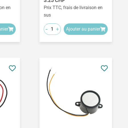
3.25 CHF
son en
Prix TTC, frais de livraison en
sus
-
+
anier
Ajouter au panier