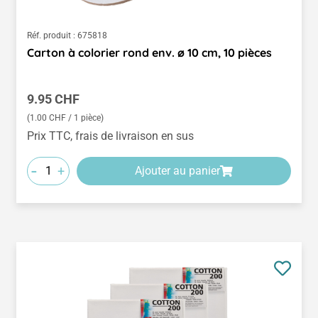
Réf. produit :
675818
Carton à colorier rond env. ø 10 cm, 10 pièces
Prix régulier :
9.95 CHF
(1.00 CHF / 1 pièce)
Prix TTC, frais de livraison en sus
-
+
Ajouter au panier