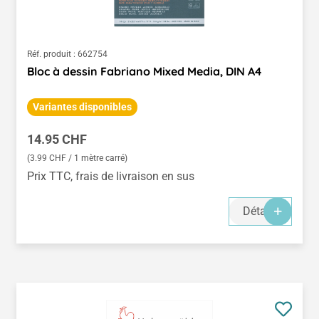
Réf. produit :
662754
Bloc à dessin Fabriano Mixed Media, DIN A4
Variantes disponibles
Prix régulier :
14.95 CHF
(3.99 CHF / 1 mètre carré)
Prix TTC, frais de livraison en sus
Détails