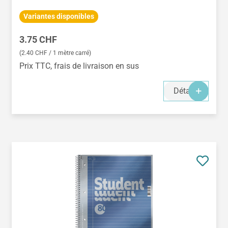
Variantes disponibles
Prix régulier :
3.75 CHF
(2.40 CHF / 1 mètre carré)
Prix TTC, frais de livraison en sus
Détails