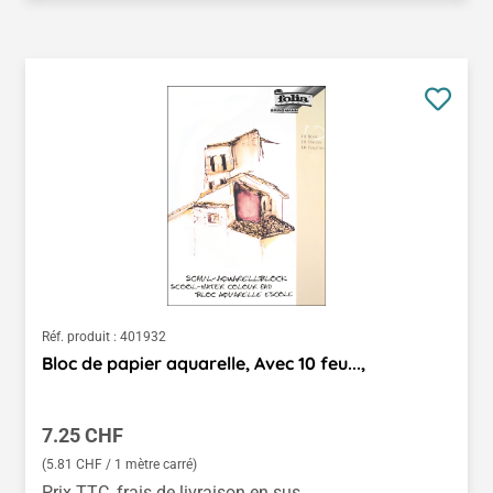
Réf. produit :
401932
Bloc de papier aquarelle, Avec 10 feu...,
Prix régulier :
7.25 CHF
(5.81 CHF / 1 mètre carré)
Prix TTC, frais de livraison en sus