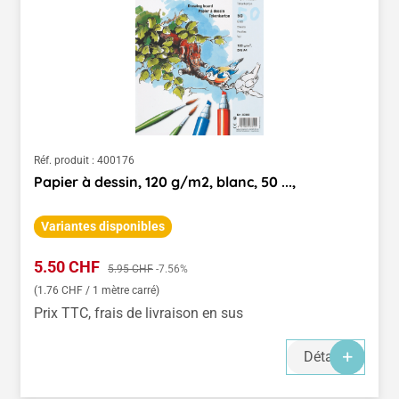
Réf. produit :
400176
Papier à dessin, 120 g/m2, blanc, 50 ...,
Variantes disponibles
Prix de vente :
5.50 CHF
Prix régulier :
5.95 CHF
-7.56%
(1.76 CHF / 1 mètre carré)
Prix TTC, frais de livraison en sus
Détails