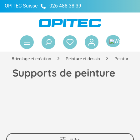
OPITEC Suisse
026 488 38 39
tenu principal
Le 
Bricolage et création
Peinture et dessin
Peinture
Supports de peinture
Filtre