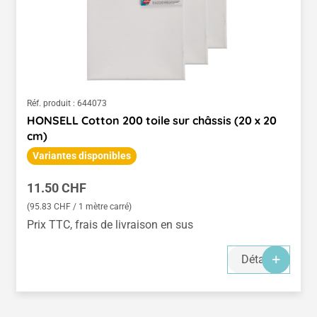
Réf. produit :
644073
HONSELL Cotton 200 toile sur châssis (20 x 20
cm)
Variantes disponibles
Prix régulier :
11.50 CHF
(95.83 CHF / 1 mètre carré)
Prix TTC, frais de livraison en sus
Détails