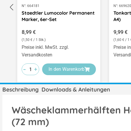
N°:
664181
N°:
66962
Staedtler Lumocolor Permanent
Tonkart
Marker, 6er-Set
A4)
Regulärer Preis:
Regulär
8,99 €
9,99 €
(1,50 € / 1 Stk.)
(1,60 € / 
Preise inkl. MwSt. zzgl.
Preise i
Versandkosten
Versand
-
-
-
+
+
+
In den Warenkorb
Beschreibung
Downloads & Anleitungen
Wäscheklammerhälften Hol
(72 mm)