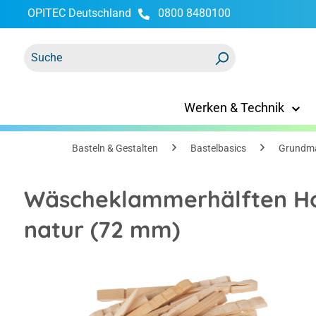
OPITEC Deutschland
0800 8480100
springen
Zur Hauptnavigation springen
Werken & Technik
Basteln & Gestalten
Bastelbasics
Grundma
Wäscheklammerhälften Hol
natur (72 mm)
Bildergalerie überspringen