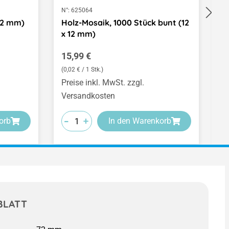
N°:
625064
N°
(2 mm)
Holz-Mosaik, 1000 Stück bunt (12
W
x 12 mm)
S
Regulärer Preis:
V
15,99 €
9
(0,02 € / 1 Stk.)
(0
Preise inkl. MwSt. zzgl.
Pr
Versandkosten
V
-
-
-
-
-
-
+
+
+
orb
In den Warenkorb
BLATT