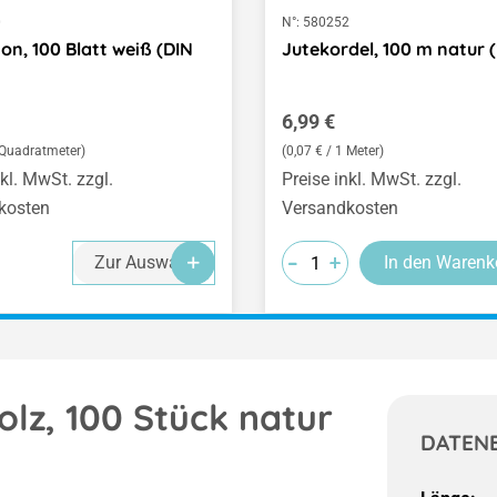
0
N°:
580252
on, 100 Blatt weiß (DIN
Jutekordel, 100 m natur 
er Preis:
Regulärer Preis:
6,99 €
1 Quadratmeter)
(0,07 € / 1 Meter)
nkl. MwSt. zzgl.
Preise inkl. MwSt. zzgl.
kosten
Versandkosten
-
-
-
+
+
+
Zur Auswahl
In den Warenk
z, 100 Stück natur
DATEN