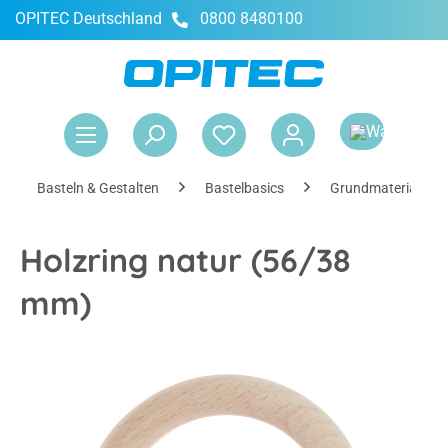
OPITEC Deutschland
0800 8480100
alt springen
War
Basteln & Gestalten
Bastelbasics
Grundmaterialien
Holzring natur (56/38
mm)
Bildergalerie überspringen