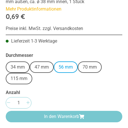
mm außen, ca. ø 38 mm innen, 1 Stück
Mehr Produktinformationen
0,69 €
Preise inkl. MwSt. zzgl. Versandkosten
Lieferzeit 1-3 Werktage
auswählen
Durchmesser
34 mm
47 mm
56 mm
70 mm
115 mm
Anzahl
Produkt Anzahl: Gib den gewünschten Wert e
In den Warenkorb