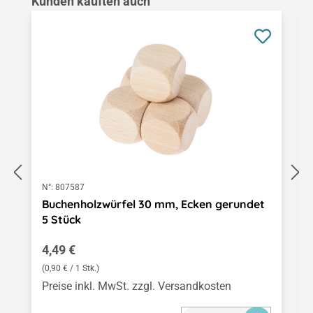
Produktgalerie überspringen
Kunden kauften auch
N°:
807587
Buchenholzwürfel 30 mm, Ecken gerundet
5 Stück
Regulärer Preis:
4,49 €
(0,90 € / 1 Stk.)
Preise inkl. MwSt. zzgl. Versandkosten