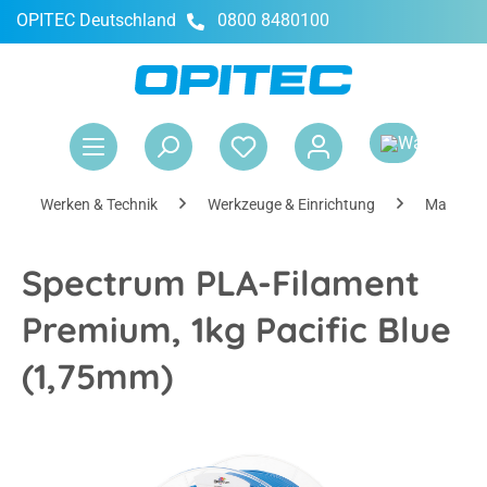
OPITEC Deutschland
0800 8480100
alt springen
War
Werken & Technik
Werkzeuge & Einrichtung
Maschin
Spectrum PLA-Filament
Premium, 1kg Pacific Blue
(1,75mm)
Bildergalerie überspringen