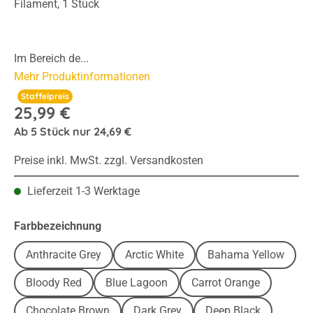
Filament, 1 Stück
Im Bereich de...
Mehr Produktinformationen
Staffelpreis
25,99 €
Ab
5
Stück nur
24,69 €
Preise inkl. MwSt. zzgl. Versandkosten
Lieferzeit 1-3 Werktage
auswählen
Farbbezeichnung
Anthracite Grey
Arctic White
Bahama Yellow
Bloody Red
Blue Lagoon
Carrot Orange
Chocolate Brown
Dark Grey
Deep Black