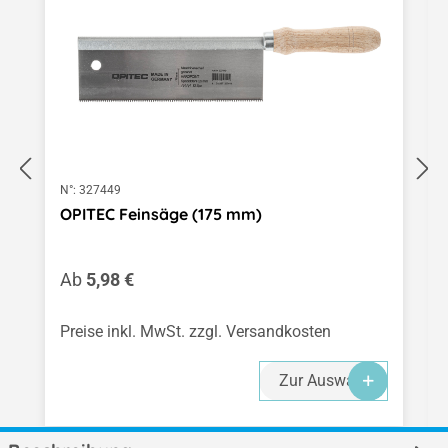
N°:
327449
OPITEC Feinsäge (175 mm)
Regulärer Preis:
Ab
5,98 €
Preise inkl. MwSt. zzgl. Versandkosten
Zur Auswahl