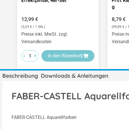
Effektpinsel, 4er-Set
Pritt K
g
Regulärer Preis:
Regulär
12,99 €
8,79 €
(3,25 € / 1 Stk.)
(99,89 € /
Preise inkl. MwSt. zzgl.
Preise i
Versandkosten
Versand
-
-
-
+
+
+
In den Warenkorb
Beschreibung
Downloads & Anleitungen
FABER-CASTELL Aquarellfa
FABER-CASTELL Aquarellfarben