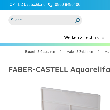
OPITEC Deutschland
0800 8480100
springen
Zur Hauptnavigation springen
Werken & Technik
Basteln & Gestalten
Malen & Zeichnen
Mal
FABER-CASTELL Aquarellfa
Bildergalerie überspringen