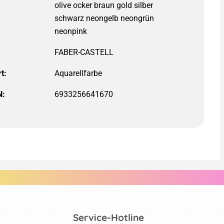
t:
N:
6933256641670
Service-Hotline