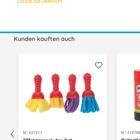
Zurück zur Übersicht
Kunden kauften auch
Produktgalerie überspringen
N°:
627217
N°:
31979