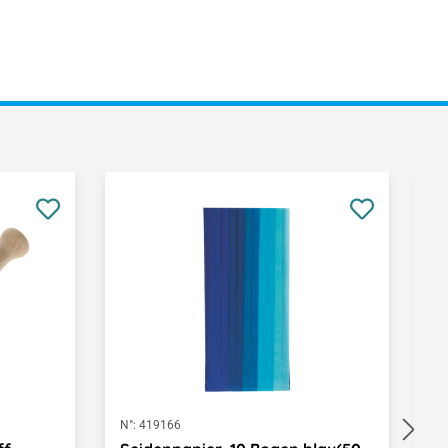
N°:
419166
N°