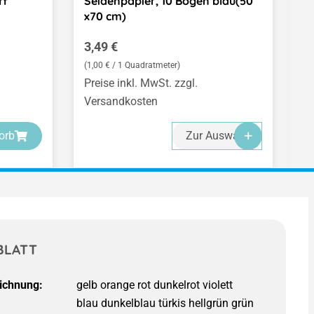
ff
Seidenpapier, 10 Bogen blau(50
O
x70 cm)
Regulärer Preis:
R
3,49 €
A
(1,00 € / 1 Quadratmeter)
Preise inkl. MwSt. zzgl.
Pr
Versandkosten
V
orb
Zur Auswahl
BLATT
ichnung: