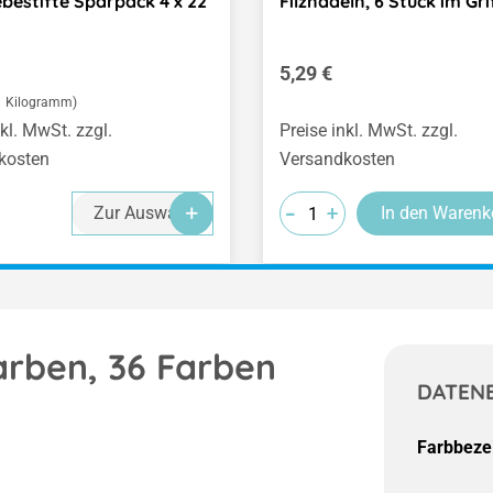
lebestifte Sparpack 4 x 22
Filznadeln, 6 Stück im Gri
er Preis:
Regulärer Preis:
5,29 €
 1 Kilogramm)
nkl. MwSt. zzgl.
Preise inkl. MwSt. zzgl.
kosten
Versandkosten
-
-
-
+
+
+
Zur Auswahl
In den Warenk
rben, 36 Farben
DATEN
Farbbeze