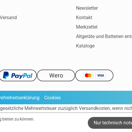
Newsletter
 Versand
Kontakt
Merkzettel
Altgeräte und Batterien en
Kataloge
Wero
refreiheitserklärung
Cookies
ve gesetzliche Mehrwertsteuer zuzüglich
Versandkosten
, wenn nic
g bieten zu können.
Nur technisch not