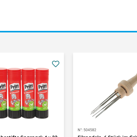
8
N°:
504582