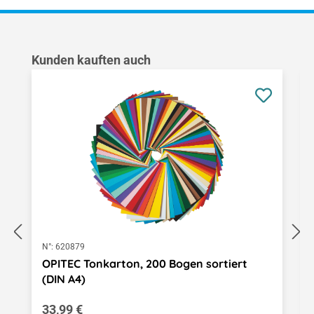
Produktgalerie überspringen
Kunden kauften auch
N°:
620879
OPITEC Tonkarton, 200 Bogen sortiert
(DIN A4)
Regulärer Preis:
33,99 €