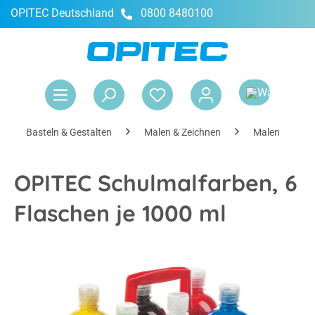
OPITEC Deutschland
0800 8480100
alt springen
War
Basteln & Gestalten
Malen & Zeichnen
Malen
OPITEC Schulmalfarben, 6
Flaschen je 1000 ml
Bildergalerie überspringen