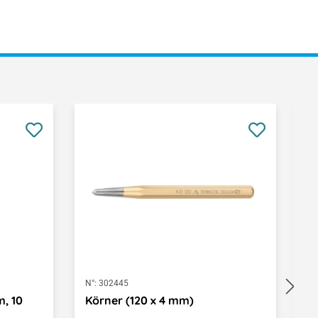
N°:
302445
N°
m, 10
Körner (120 x 4 mm)
S