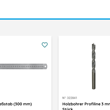
3
N°:
322841
aßstab (300 mm)
Holzbohrer Profiline 3 m
Stück