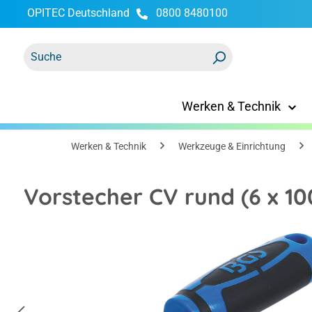
OPITEC Deutschland
0800 8480100
springen
Zur Hauptnavigation springen
Werken & Technik
Werken & Technik
Werkzeuge & Einrichtung
Vorstecher CV rund (6 x 1
Bildergalerie überspringen