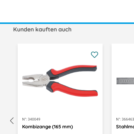
Kunden kauften auch
Produktgalerie überspringen
N°:
340049
N°:
36646
Kombizange (165 mm)
Stahlm