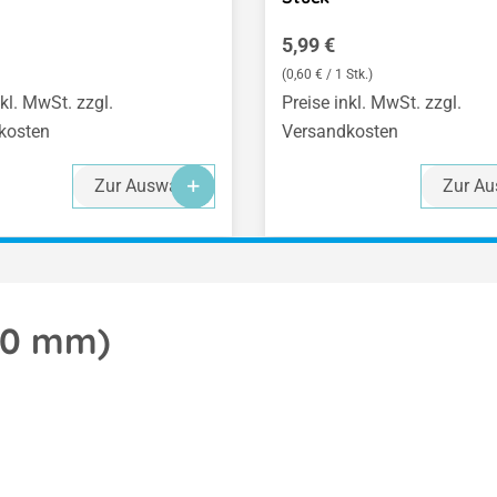
er Preis:
Regulärer Preis:
5,99 €
(0,60 € / 1 Stk.)
nkl. MwSt. zzgl.
Preise inkl. MwSt. zzgl.
kosten
Versandkosten
Zur Auswahl
Zur Au
100 mm)