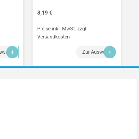
Regulärer Preis:
R
3,19 €
0
Preise inkl. MwSt. zzgl.
Pr
Versandkosten
V
swahl
Zur Auswahl