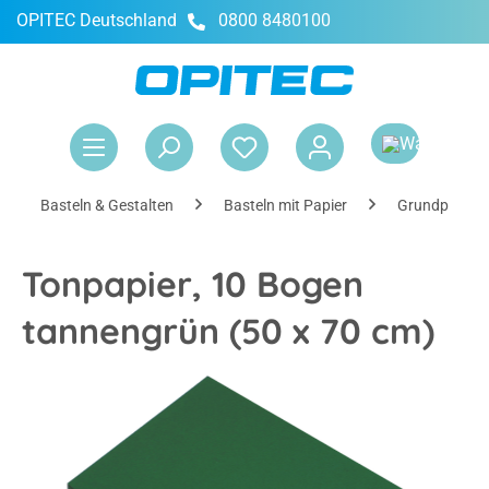
OPITEC Deutschland
0800 8480100
alt springen
War
Basteln & Gestalten
Basteln mit Papier
Grundpapier
Tonpapier, 10 Bogen
tannengrün (50 x 70 cm)
Bildergalerie überspringen