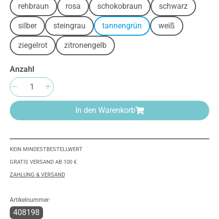
rehbraun
rosa
schokobraun
schwarz
silber
steingrau
tannengrün
weiß
ziegelrot
zitronengelb
Anzahl
Produkt Anzahl: Gib den gewünschten Wert e
In den Warenkorb
KEIN MINDESTBESTELLWERT
GRATIS VERSAND AB 100 €
ZAHLUNG & VERSAND
Artikelnummer:
408198