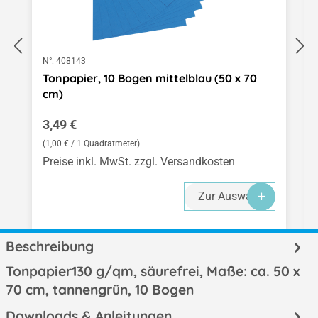
N°:
408143
Tonpapier, 10 Bogen mittelblau (50 x 70
cm)
Regulärer Preis:
3,49 €
(1,00 € / 1 Quadratmeter)
Preise inkl. MwSt. zzgl. Versandkosten
Zur Auswahl
Beschreibung
Tonpapier130 g/qm, säurefrei, Maße: ca. 50 x
70 cm, tannengrün, 10 Bogen
Downloads & Anleitungen