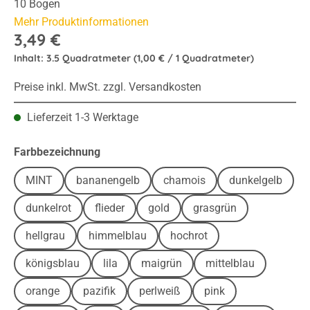
10 Bogen
Mehr Produktinformationen
3,49 €
Inhalt:
3.5 Quadratmeter
(1,00 € / 1 Quadratmeter)
Preise inkl. MwSt. zzgl. Versandkosten
Lieferzeit 1-3 Werktage
auswählen
Farbbezeichnung
MINT
bananengelb
chamois
dunkelgelb
dunkelrot
flieder
gold
grasgrün
hellgrau
himmelblau
hochrot
königsblau
lila
maigrün
mittelblau
orange
pazifik
perlweiß
pink