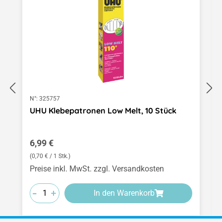
N°:
325757
UHU Klebepatronen Low Melt, 10 Stück
Regulärer Preis:
6,99 €
(0,70 € / 1 Stk.)
Preise inkl. MwSt. zzgl. Versandkosten
-
-
-
+
+
+
In den Warenkorb