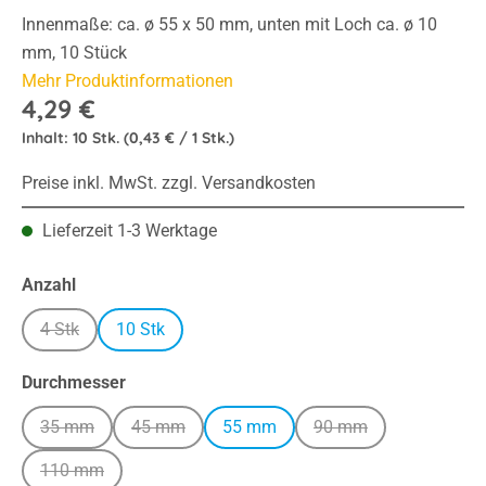
Innenmaße: ca. ø 55 x 50 mm, unten mit Loch ca. ø 10
mm, 10 Stück
Mehr Produktinformationen
4,29 €
Inhalt:
10 Stk.
(0,43 € / 1 Stk.)
Preise inkl. MwSt. zzgl. Versandkosten
Lieferzeit 1-3 Werktage
auswählen
Anzahl
4 Stk
10 Stk
(Diese Option ist zurzeit nicht verfügbar.)
auswählen
Durchmesser
35 mm
45 mm
55 mm
90 mm
(Diese Option ist zurzeit nicht verfügbar.)
(Diese Option ist zurzeit nicht verfügbar.)
(Diese Option ist zurze
110 mm
(Diese Option ist zurzeit nicht verfügbar.)