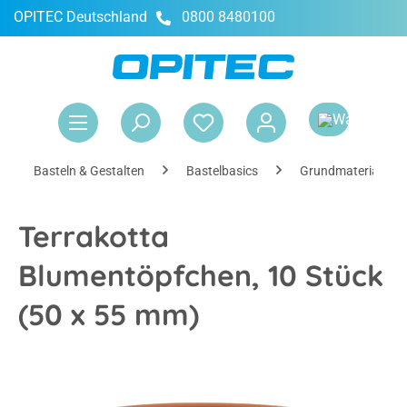
OPITEC Deutschland
0800 8480100
alt springen
War
Basteln & Gestalten
Bastelbasics
Grundmaterialien
Terrakotta
Blumentöpfchen, 10 Stück
(50 x 55 mm)
Bildergalerie überspringen