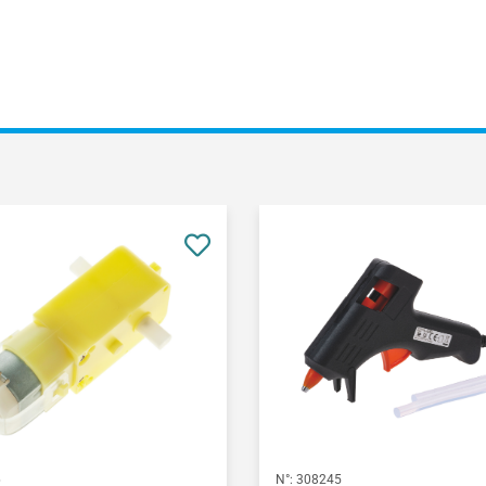
6
N°:
308245