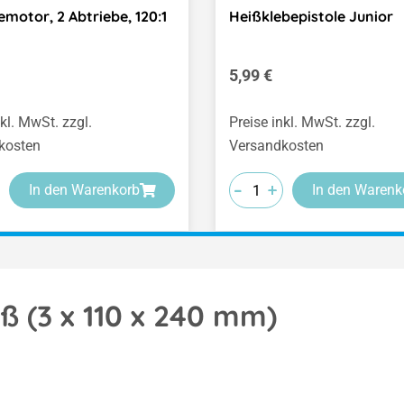
emotor, 2 Abtriebe, 120:1
Heißklebepistole Junior
er Preis:
Regulärer Preis:
5,99 €
nkl. MwSt. zzgl.
Preise inkl. MwSt. zzgl.
kosten
Versandkosten
-
-
-
+
+
+
In den Warenkorb
In den Warenk
ß (3 x 110 x 240 mm)