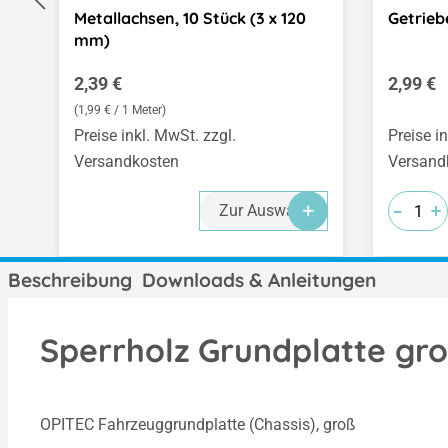
Metallachsen, 10 Stück (3 x 120
Getrieb
mm)
Regulärer Preis:
Regulär
2,39 €
2,99 €
(1,99 € / 1 Meter)
Preise inkl. MwSt. zzgl.
Preise i
Versandkosten
Versand
-
-
-
+
+
+
Zur Auswahl
Beschreibung
Downloads & Anleitungen
Sperrholz Grundplatte gro
OPITEC Fahrzeuggrundplatte (Chassis), groß