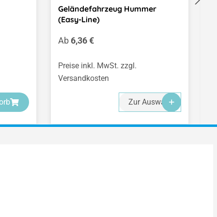
Geländefahrzeug Hummer
O
(Easy-Line)
Regulärer Preis:
R
Ab
6,36 €
A
Preise inkl. MwSt. zzgl.
Pr
Versandkosten
V
orb
Zur Auswahl