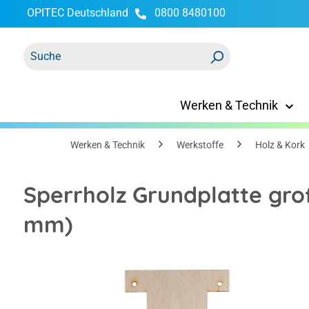
OPITEC Deutschland
0800 8480100
springen
Zur Hauptnavigation springen
Werken & Technik
Werken & Technik
Werkstoffe
Holz & Kork
Sperrholz Grundplatte groß
mm)
Bildergalerie überspringen