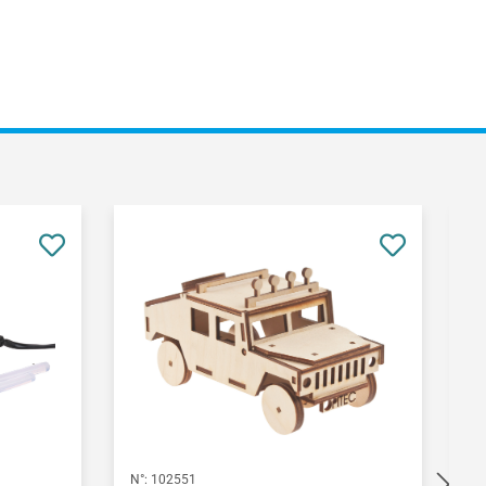
N°:
102551
N°