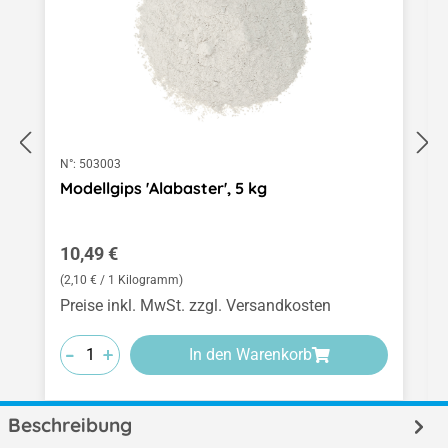
N°:
503003
Modellgips 'Alabaster', 5 kg
Regulärer Preis:
10,49 €
(2,10 € / 1 Kilogramm)
Preise inkl. MwSt. zzgl. Versandkosten
-
-
-
+
+
+
In den Warenkorb
Beschreibung