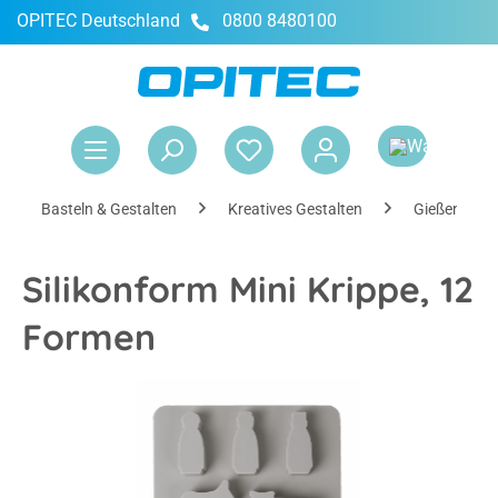
OPITEC Deutschland
0800 8480100
alt springen
War
Basteln & Gestalten
Kreatives Gestalten
Gießen
Silikonform Mini Krippe, 12
Formen
Bildergalerie überspringen