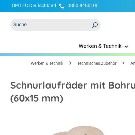
OPITEC Deutschland
0800 8480100
springen
Zur Hauptnavigation springen
Werken & Technik
Werken & Technik
Technisches Zubehör
An
Schnurlaufräder mit Bohru
(60x15 mm)
Bildergalerie überspringen