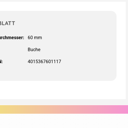
BLATT
rchmesser:
60 mm
N:
4015367601117