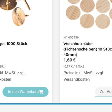
7
N°:
655456
el, 1000 Stück
Weichholzräder
(Fichtenscheiben) 10 Stüc
40mm)
er Preis:
Regulärer Preis:
1,69 €
Stk.)
(0,17 € / 1 Stk.)
nkl. MwSt. zzgl.
Preise inkl. MwSt. zzgl.
kosten
Versandkosten
In den Warenkorb
Zur Au