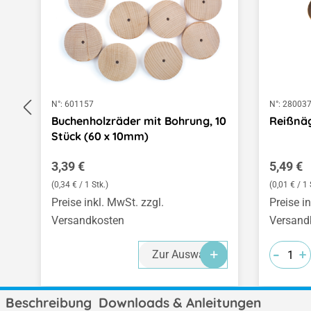
N°:
601157
N°:
28003
Buchenholzräder mit Bohrung, 10
Reißnäg
Stück (60 x 10mm)
Regulärer Preis:
Regulär
3,39 €
5,49 €
(0,34 € / 1 Stk.)
(0,01 € / 1 
Preise inkl. MwSt. zzgl.
Preise i
Versandkosten
Versand
-
-
-
+
+
+
Zur Auswahl
Beschreibung
Downloads & Anleitungen