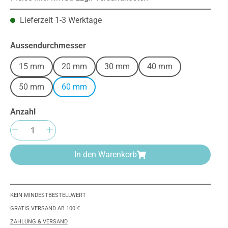
Lieferzeit 1-3 Werktage
auswählen
Aussendurchmesser
15 mm
20 mm
30 mm
40 mm
50 mm
60 mm
Anzahl
Produkt Anzahl: Gib den gewünschten We
In den Warenkorb
KEIN MINDESTBESTELLWERT
GRATIS VERSAND AB 100 €
ZAHLUNG & VERSAND