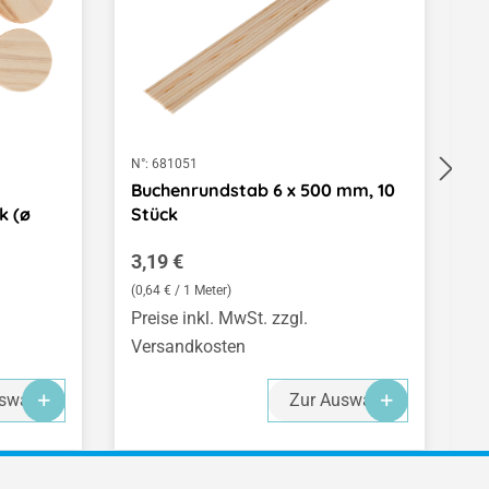
N°:
681051
N°
Buchenrundstab 6 x 500 mm, 10
M
k (ø
Stück
7
Regulärer Preis:
R
3,19 €
0
(0,64 € / 1 Meter)
(1
Preise inkl. MwSt. zzgl.
Pr
Versandkosten
V
swahl
Zur Auswahl