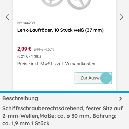
N°:
844239
Lenk-Laufräder, 10 Stück weiß (37 mm)
Verkaufspreis:
2,09 €
Regulärer Preis:
2,19 €
-4.57%
(0,21 € / 1 Stk.)
Preise inkl. MwSt. zzgl. Versandkosten
Zur Auswahl
Beschreibung
Schiffsschrauberechtsdrehend, fester Sitz auf
2-mm-Wellen,Maße: ca. ø 30 mm, Bohrung:
ca. 1,9 mm 1 Stück