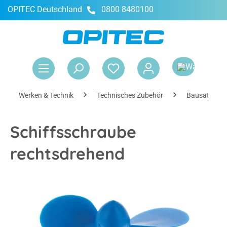
OPITEC Deutschland
0800 8480100
alt springen
War
Werken & Technik
Technisches Zubehör
Bausatzkom
Schiffsschraube
rechtsdrehend
Bildergalerie überspringen