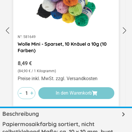
N°:
581649
Wolle Mini - Sparset, 10 Knäuel a 10g (10
Farben)
Regulärer Preis:
8,49 €
(84,90 € / 1 Kilogramm)
Preise inkl. MwSt. zzgl. Versandkosten
-
-
-
+
+
+
In den Warenkorb
Beschreibung
Papiermosaikfarbig sortiert, nicht
selbstklebend,Maße: ca. 10 x 10 mm, bunt,