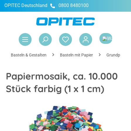
OPITEC Deutschland
0800 8480100
alt springen
War
Basteln & Gestalten
Basteln mit Papier
Grundpapier
Papiermosaik, ca. 10.000
Stück farbig (1 x 1 cm)
Bildergalerie überspringen