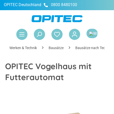
OPITEC Deutschland
0800 8480100
alt springen
War
Werken & Technik
Bausätze
Bausätze nach Technik
OPITEC Vogelhaus mit
Futterautomat
Bildergalerie überspringen