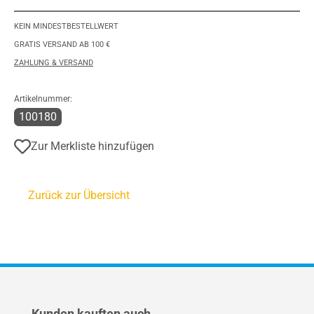
KEIN MINDESTBESTELLWERT
GRATIS VERSAND AB 100 €
ZAHLUNG & VERSAND
Artikelnummer:
100180
Zur Merkliste hinzufügen
Zurück zur Übersicht
Produktgalerie überspringen
Kunden kauften auch