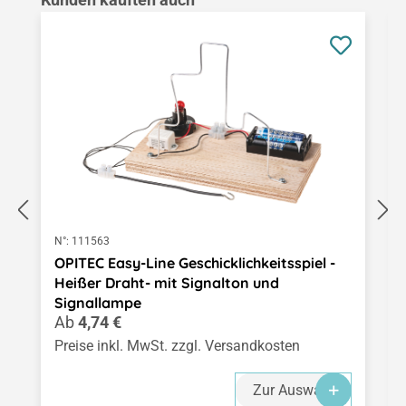
N°:
111563
OPITEC Easy-Line Geschicklichkeitsspiel -
Heißer Draht- mit Signalton und
Signallampe
Regulärer Preis:
Ab
4,74 €
Preise inkl. MwSt. zzgl. Versandkosten
Zur Auswahl