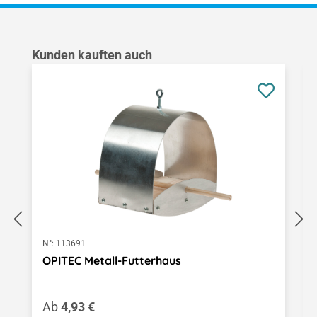
Produktgalerie überspringen
Kunden kauften auch
N°:
113691
OPITEC Metall-Futterhaus
Regulärer Preis:
Ab
4,93 €