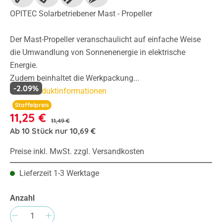
OPITEC Solarbetriebener Mast - Propeller
Der Mast-Propeller veranschaulicht auf einfache Weise
die Umwandlung von Sonnenenergie in elektrische
Energie.
Zudem beinhaltet die Werkpackung...
-2.09%
Mehr Produktinformationen
Staffelpreis
11,25 €
11,49 €
Ab
10
Stück nur
10,69 €
Preise inkl. MwSt. zzgl. Versandkosten
Lieferzeit 1-3 Werktage
Anzahl
Produkt Anzahl: Gib den gewünschten Wert e