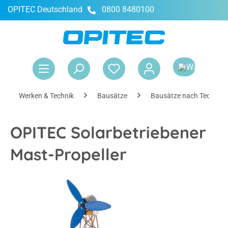
OPITEC Deutschland
0800 8480100
alt springen
War
Werken & Technik
Bausätze
Bausätze nach Technik
OPITEC Solarbetriebener
Mast-Propeller
Bildergalerie überspringen