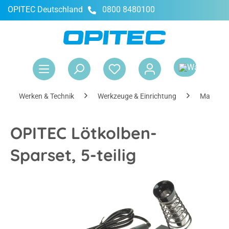
OPITEC Deutschland
0800 8480100
alt springen
War
Werken & Technik
Werkzeuge & Einrichtung
Maschin
OPITEC Lötkolben-
Sparset, 5-teilig
Bildergalerie überspringen