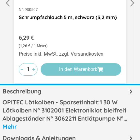
N°:
930507
Schrumpfschlauch 5 m, schwarz (3,2 mm)
Regulärer Preis:
6,29 €
(1,26 € / 1 Meter)
Preise inkl. MwSt. zzgl. Versandkosten
-
-
-
+
+
+
In den Warenkorb
Beschreibung
OPITEC Lötkolben - SparsetInhalt:1 30 W
Lötkolben N° 3102001 Elektroniklot bleifrei1
Ablageständer N° 3062211 Entlötpumpe N°…
Mehr
Downloads & Anleitungen