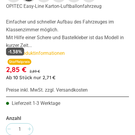
OPITEC Easy-Line Karton-Luftballonfahrzeug
Einfacher und schneller Aufbau des Fahrzeuges im
Klassenzimmer möglich.
Mit Hilfe einer Schere und Bastelkleber ist das Modell in
kurzer Zeit...
-1.38%
Mehr Produktinformationen
Staffelpreis
2,85 €
2,89 €
Ab
10
Stück nur
2,71 €
Preise inkl. MwSt. zzgl. Versandkosten
Lieferzeit 1-3 Werktage
Anzahl
Produkt Anzahl: Gib den gewünschten Wert e