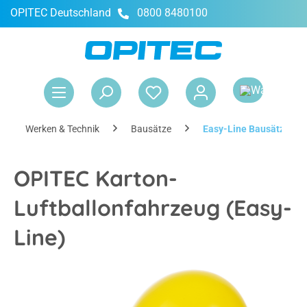
OPITEC Deutschland
0800 8480100
alt springen
War
Werken & Technik
Bausätze
Easy-Line Bausätze
OPITEC Karton-
Luftballonfahrzeug (Easy-
Line)
Bildergalerie überspringen