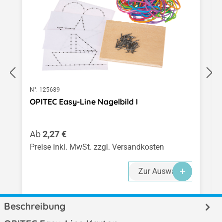
N°:
125689
OPITEC Easy-Line Nagelbild I
Regulärer Preis:
Ab
2,27 €
Preise inkl. MwSt. zzgl. Versandkosten
Zur Auswahl
Beschreibung