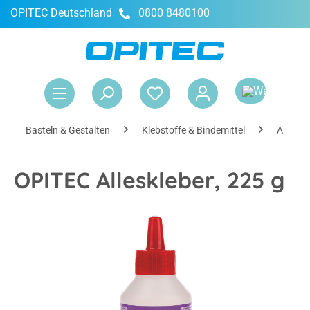
OPITEC Deutschland
0800 8480100
alt springen
War
Basteln & Gestalten
Klebstoffe & Bindemittel
Alleskl
OPITEC Alleskleber, 225 g
Bildergalerie überspringen