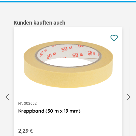
Produktgalerie überspringen
Kunden kauften auch
N°:
302652
Kreppband (50 m x 19 mm)
Regulärer Preis:
2,29 €