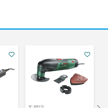
N°:
309115
N°