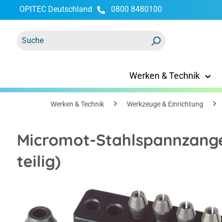
OPITEC Deutschland
0800 8480100
springen
Zur Hauptnavigation springen
Werken & Technik
Werken & Technik
Werkzeuge & Einrichtung
Micromot-Stahlspannzange
teilig)
Bildergalerie überspringen