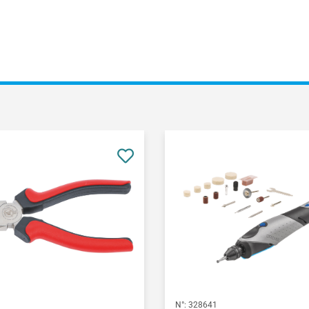
9
N°:
328641