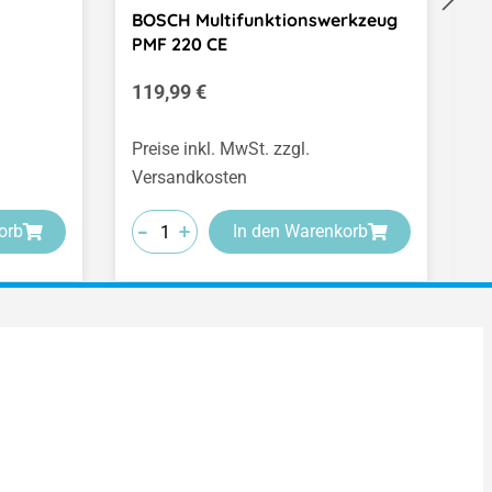
BOSCH Multifunktionswerkzeug
D
PMF 220 CE
S
Regulärer Preis:
R
119,99 €
4
(2
Preise inkl. MwSt. zzgl.
Pr
Versandkosten
V
-
-
-
-
-
-
+
+
+
orb
In den Warenkorb