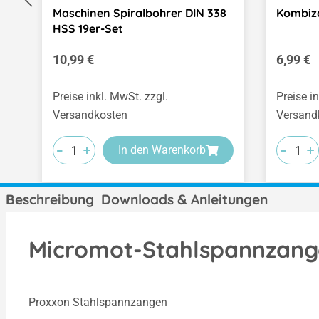
Maschinen Spiralbohrer DIN 338
Kombiz
HSS 19er-Set
Regulärer Preis:
Regulär
10,99 €
6,99 €
Preise inkl. MwSt. zzgl.
Preise i
Versandkosten
Versand
-
-
-
-
-
-
+
+
+
+
+
+
In den Warenkorb
Beschreibung
Downloads & Anleitungen
Micromot-Stahlspannzangen
Proxxon Stahlspannzangen