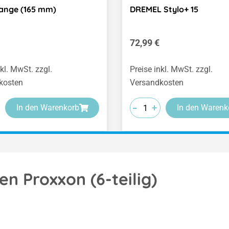
ange (165 mm)
DREMEL Stylo+ 15
er Preis:
Regulärer Preis:
72,99 €
nkl. MwSt. zzgl.
Preise inkl. MwSt. zzgl.
kosten
Versandkosten
-
-
-
+
+
+
In den Warenkorb
In den Warenk
 Proxxon (6-teilig)