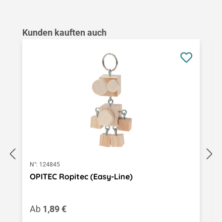
Produktgalerie überspringen
Kunden kauften auch
N°:
124845
OPITEC Ropitec (Easy-Line)
Regulärer Preis:
Ab
1,89 €