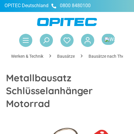
OPITEC Deutschland
0800 8480100
alt springen
War
Werken & Technik
Bausätze
Bausätze nach Themen
Metallbausatz
Schlüsselanhänger
Motorrad
Bildergalerie überspringen