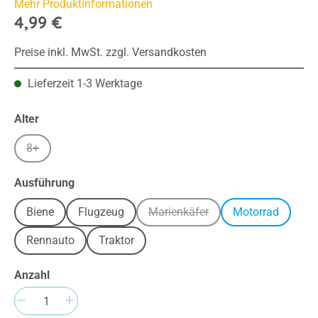
Mehr Produktinformationen
4,99 €
Preise inkl. MwSt. zzgl. Versandkosten
Lieferzeit 1-3 Werktage
auswählen
Alter
8+
(Diese Option ist zurzeit nicht verfügbar.)
auswählen
Ausführung
Biene
Flugzeug
Marienkäfer
Motorrad
(Diese Option ist zurzeit nicht v
Rennauto
Traktor
Anzahl
Produkt Anzahl: Gib den gewünschten Wert e