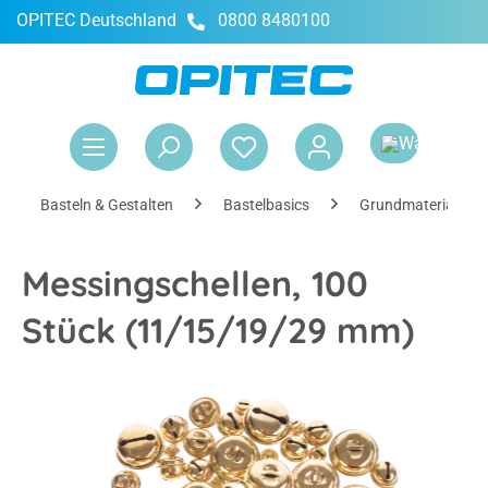
OPITEC Deutschland
0800 8480100
alt springen
War
Basteln & Gestalten
Bastelbasics
Grundmaterialien
Messingschellen, 100
Stück (11/15/19/29 mm)
Bildergalerie überspringen