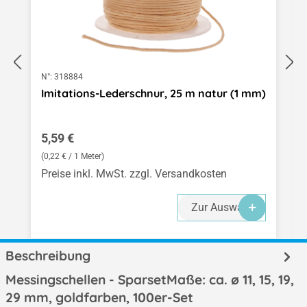
N°:
318884
Imitations-Lederschnur, 25 m natur (1 mm)
Regulärer Preis:
5,59 €
(0,22 € / 1 Meter)
Preise inkl. MwSt. zzgl. Versandkosten
Zur Auswahl
Beschreibung
Messingschellen - SparsetMaße: ca. ø 11, 15, 19,
29 mm, goldfarben, 100er-Set