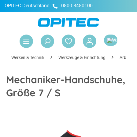
OPITEC Deutschland
0800 8480100
alt springen
War
Werken & Technik
Werkzeuge & Einrichtung
Arbeitss
Mechaniker-Handschuhe,
Größe 7 / S
Bildergalerie überspringen