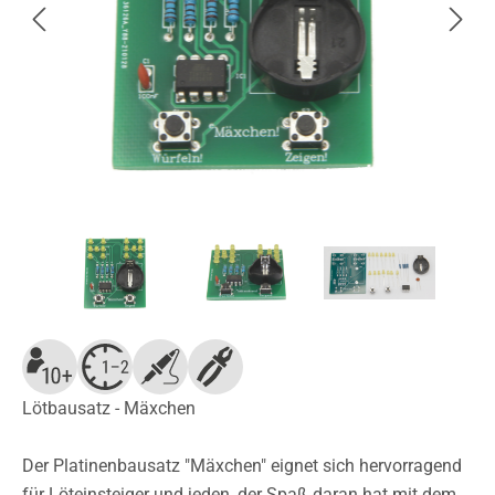
Lötbausatz - Mäxchen
Der Platinenbausatz "Mäxchen" eignet sich hervorragend
für Löteinsteiger und jeden, der Spaß daran hat mit dem