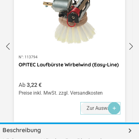
N°:
113794
OPITEC Laufbürste Wirbelwind (Easy-Line)
Regulärer Preis:
Ab
3,22 €
Preise inkl. MwSt. zzgl. Versandkosten
Zur Auswahl
Beschreibung