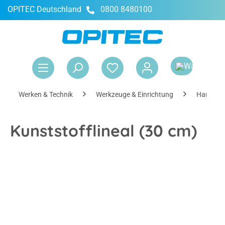
OPITEC Deutschland
0800 8480100
alt springen
War
Werken & Technik
Werkzeuge & Einrichtung
Handwer
Kunststofflineal (30 cm)
Bildergalerie überspringen