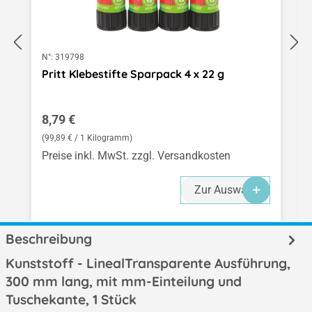
N°:
319798
Pritt Klebestifte Sparpack 4 x 22 g
Regulärer Preis:
8,79 €
(99,89 € / 1 Kilogramm)
Preise inkl. MwSt. zzgl. Versandkosten
Zur Auswahl
Beschreibung
Kunststoff - LinealTransparente Ausführung,
300 mm lang, mit mm-Einteilung und
Tuschekante, 1 Stück