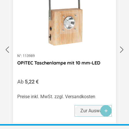
N°:
113989
OPITEC Taschenlampe mit 10 mm-LED
Regulärer Preis:
Ab
5,22 €
Preise inkl. MwSt. zzgl. Versandkosten
Zur Auswahl