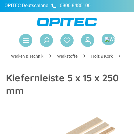
OPITEC Deutschland
0800 8480100
alt springen
War
Werken & Technik
Werkstoffe
Holz & Kork
Hol
Kiefernleiste 5 x 15 x 250
mm
Bildergalerie überspringen