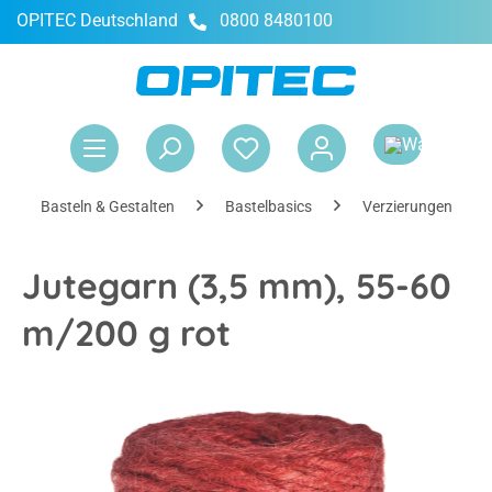
OPITEC Deutschland
0800 8480100
alt springen
War
Basteln & Gestalten
Bastelbasics
Verzierungen & Ac
Jutegarn (3,5 mm), 55-60
m/200 g rot
Bildergalerie überspringen