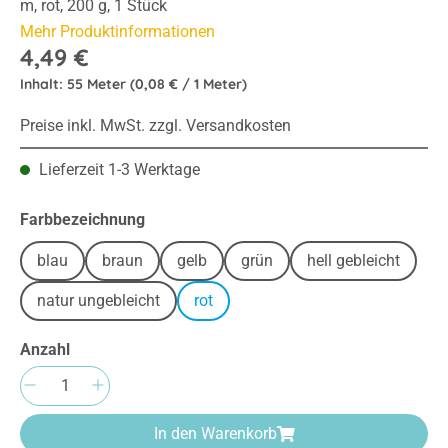
m, rot, 200 g, 1 Stück
Mehr Produktinformationen
4,49 €
Inhalt:
55 Meter
(0,08 € / 1 Meter)
Preise inkl. MwSt. zzgl. Versandkosten
Lieferzeit 1-3 Werktage
auswählen
Farbbezeichnung
blau
braun
gelb
grün
hell gebleicht
natur ungebleicht
rot
Anzahl
Produkt Anzahl: Gib den gewünschten Wert e
In den Warenkorb