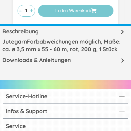
-
-
-
+
+
+
In den Warenkorb
Beschreibung
JutegarnFarbabweichungen möglich, Maße:
ca. ø 3,5 mm x 55 - 60 m, rot, 200 g, 1 Stück
Downloads & Anleitungen
Service-Hotline
Infos & Support
Service