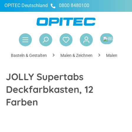
OPITEC Deutschland
0800 8480100
alt springen
War
Basteln & Gestalten
Malen & Zeichnen
Malen
JOLLY Supertabs
Deckfarbkasten, 12
Farben
Bildergalerie überspringen