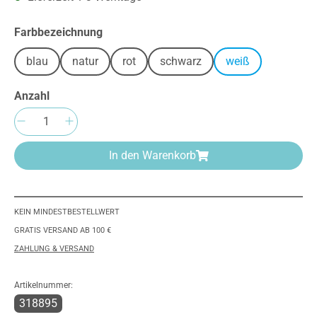
auswählen
Farbbezeichnung
blau
natur
rot
schwarz
weiß
Anzahl
Produkt Anzahl: Gib den gewünschten Wert e
In den Warenkorb
KEIN MINDESTBESTELLWERT
GRATIS VERSAND AB 100 €
ZAHLUNG & VERSAND
Artikelnummer:
318895