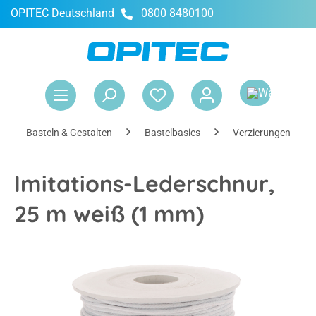
OPITEC Deutschland
0800 8480100
alt springen
War
Basteln & Gestalten
Bastelbasics
Verzierungen & Ac
Imitations-Lederschnur,
25 m weiß (1 mm)
Bildergalerie überspringen