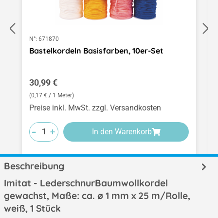
N°:
671870
Bastelkordeln Basisfarben, 10er-Set
Regulärer Preis:
30,99 €
(0,17 € / 1 Meter)
Preise inkl. MwSt. zzgl. Versandkosten
-
-
-
+
+
+
In den Warenkorb
Beschreibung
Imitat - LederschnurBaumwollkordel
gewachst, Maße: ca. ø 1 mm x 25 m/Rolle,
weiß, 1 Stück