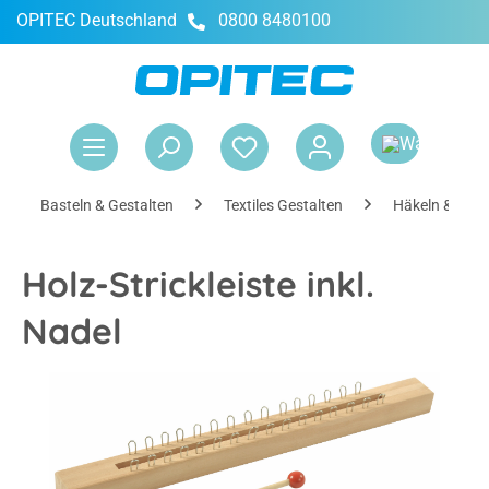
OPITEC Deutschland
0800 8480100
alt springen
War
Basteln & Gestalten
Textiles Gestalten
Häkeln & Stri
Holz-Strickleiste inkl.
Nadel
Bildergalerie überspringen