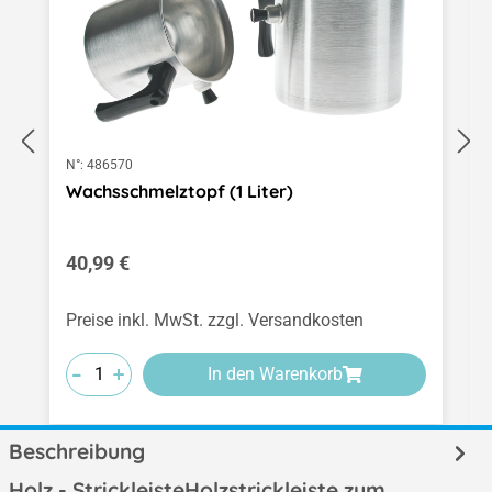
N°:
486570
Wachsschmelztopf (1 Liter)
Regulärer Preis:
40,99 €
Preise inkl. MwSt. zzgl. Versandkosten
-
-
-
+
+
+
In den Warenkorb
Beschreibung
Holz - StrickleisteHolzstrickleiste zum