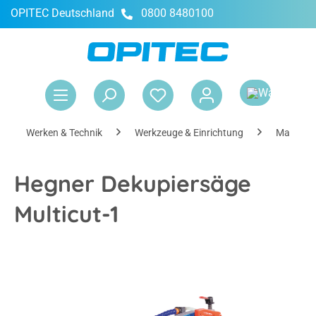
OPITEC Deutschland
0800 8480100
alt springen
War
Werken & Technik
Werkzeuge & Einrichtung
Maschin
Hegner Dekupiersäge
Multicut-1
Bildergalerie überspringen