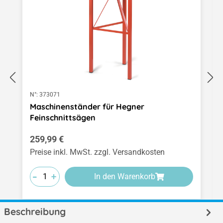
N°:
373071
Maschinenständer für Hegner
Feinschnittsägen
Regulärer Preis:
259,99 €
Preise inkl. MwSt. zzgl. Versandkosten
-
-
-
+
+
+
In den Warenkorb
Beschreibung