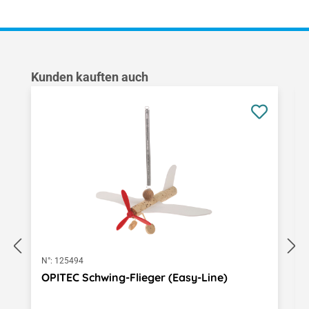
Produktgalerie überspringen
Kunden kauften auch
N°:
125494
OPITEC Schwing-Flieger (Easy-Line)