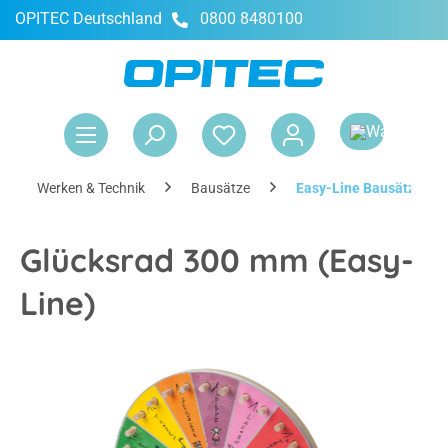
OPITEC Deutschland
0800 8480100
alt springen
War
Werken & Technik
Bausätze
Easy-Line Bausätze
Glücksrad 300 mm (Easy-
Line)
Bildergalerie überspringen